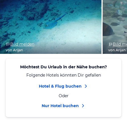
Bild melden
Bild m
von Arijan
von Arijan
Möchtest Du Urlaub in der Nähe buchen?
Folgende Hotels könnten Dir gefallen
Hotel & Flug buchen
Oder
Nur Hotel buchen