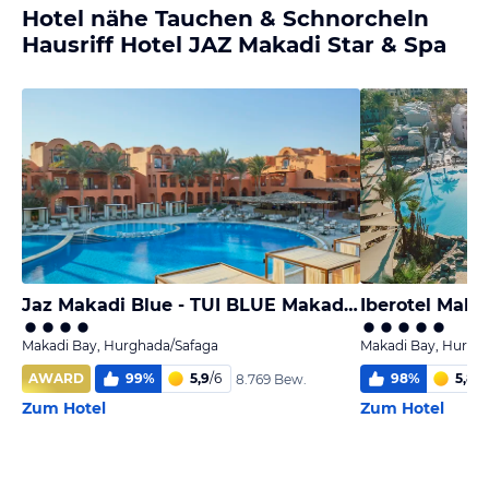
Hotel nähe Tauchen & Schnorcheln
Hausriff Hotel JAZ Makadi Star & Spa
Jaz Makadi Blue - TUI BLUE Makadi - Adults Friendly 16 Years Plus
Iberotel Maka
Makadi Bay, Hurghada/Safaga
Makadi Bay, Hurgh
AWARD
99
%
5,9
/
6
98
%
5,8
/
6
8.769 Bew.
Zum Hotel
Zum Hotel