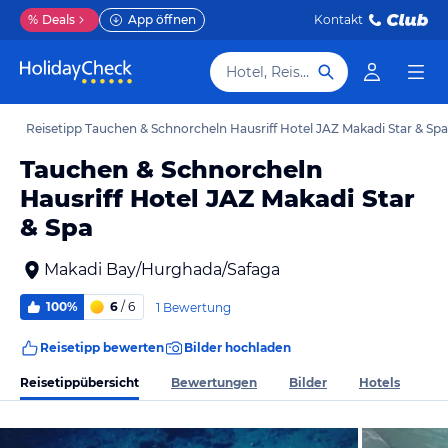
%
Deals
App öffnen
Kontakt
Hotel, Reiseziel
y
Reisetipp Tauchen & Schnorcheln Hausriff Hotel JAZ Makadi Star & Spa
Tauchen & Schnorcheln
Hausriff Hotel JAZ Makadi Star
& Spa
Makadi Bay/Hurghada/Safaga
100%
6
/ 6
1 Bewertung
Reisetipp bewerten
Bilder hochladen
Reisetippübersicht
Bewertungen
Bilder
Hotels