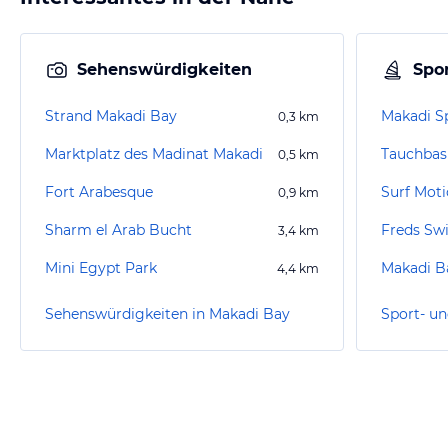
Sehenswürdigkeiten
Spor
Strand Makadi Bay
Makadi S
0,3
km
Marktplatz des Madinat Makadi
Tauchbasi
0,5
km
Fort Arabesque
0,9
km
Sharm el Arab Bucht
Freds Sw
3,4
km
Mini Egypt Park
Makadi B
4,4
km
Sehenswürdigkeiten in Makadi Bay