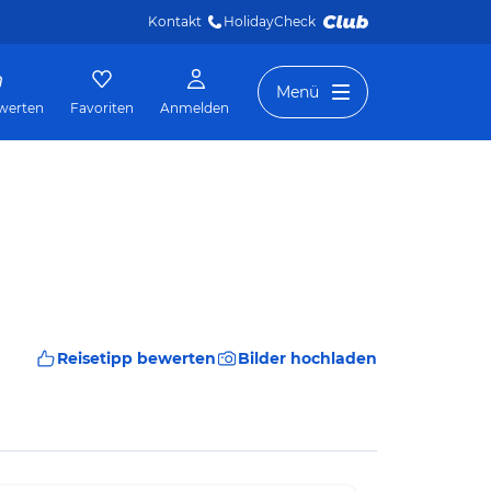
Kontakt
HolidayCheck 
Menü
werten
Favoriten
Anmelden
Reisetipp bewerten
Bilder hochladen