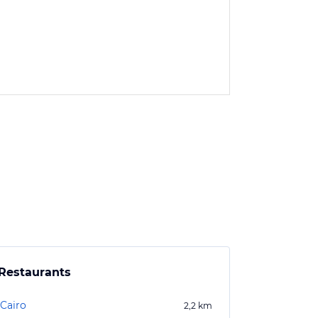
Restaurants
 Cairo
2,2
km