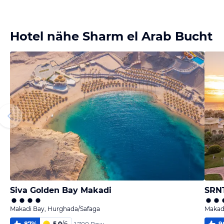
melden
von Karin &
Mathias
Hotel nähe Sharm el Arab Bucht
Siva Golden Bay Makadi
SRNT
Makadi Bay, Hurghada/Safaga
Makad
87
%
5,0
/
6
9