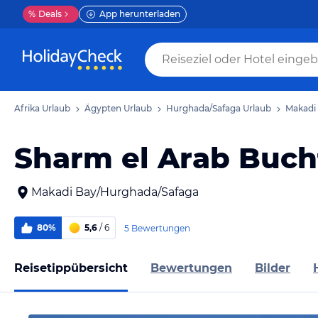
%
Deals
App herunterladen
Afrika Urlaub
Ägypten Urlaub
Hurghada/Safaga Urlaub
Makadi
Sharm el Arab Buch
Makadi Bay/Hurghada/Safaga
80%
5,6
/ 6
5 Bewertungen
Reisetippübersicht
Bewertungen
Bilder