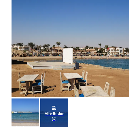
Bild melden
von Kay
Alle Bilder
(
4
)
Bild