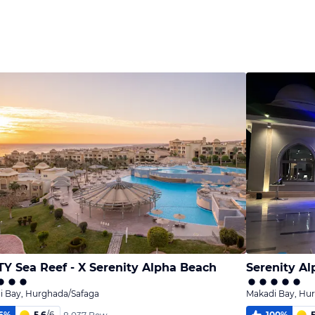
Y Sea Reef - X Serenity Alpha Beach
i Bay, Hurghada/Safaga
Makadi Bay, Hu
6
%
5,6
/
6
100
%
5