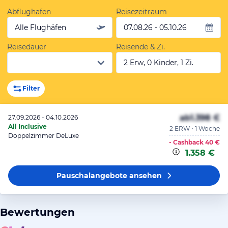
Abflughafen
Reisezeitraum
Alle Flughäfen
07.08.26 - 05.10.26
Reisedauer
Reisende & Zi.
2 Erw, 0 Kinder, 1 Zi.
Filter
ab
1.398 €
27.09.2026 - 04.10.2026
All Inclusive
2 ERW • 1 Woche
Doppelzimmer DeLuxe
- Cashback
40 €
1.358 €
Pauschalangebote
ansehen
Bewertungen