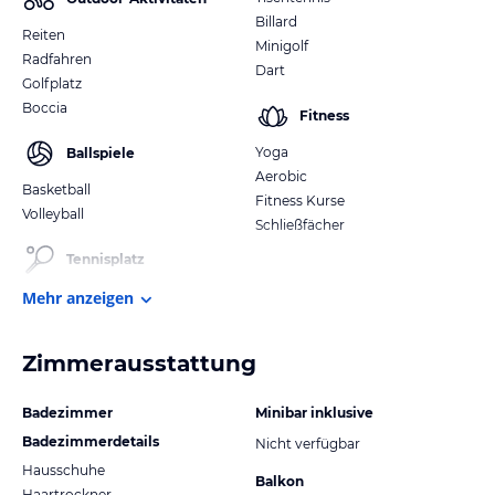
Billard
Reiten
Minigolf
Radfahren
Dart
Golfplatz
Boccia
Fitness
Yoga
Ballspiele
Aerobic
Basketball
Fitness Kurse
Volleyball
Schließfächer
Tennisplatz
Mehr anzeigen
Zimmerausstattung
Badezimmer
Minibar inklusive
Badezimmerdetails
Nicht verfügbar
Hausschuhe
Balkon
Haartrockner