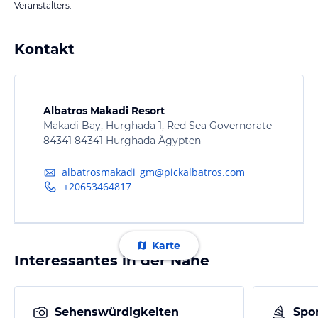
Veranstalters.
Kontakt
Albatros Makadi Resort
Makadi Bay, Hurghada 1, Red Sea Governorate
84341 84341 Hurghada Ägypten
albatrosmakadi_gm@pickalbatros.com
+20653464817
Karte
Interessantes in der Nähe
Sehenswürdigkeiten
Spor