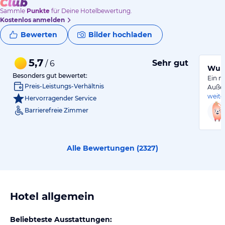
Sammle
Punkte
für Deine Hotelbewertung.
Kostenlos anmelden
Bewerten
Bilder hochladen
5,7
Sehr gut
/ 6
Wund
Besonders gut bewertet:
Ein n
Preis-Leistungs-Verhältnis
Außer
weite
Hervorragender Service
Barrierefreie Zimmer
Alle Bewertungen (
2327
)
Hotel allgemein
Beliebteste Ausstattungen: