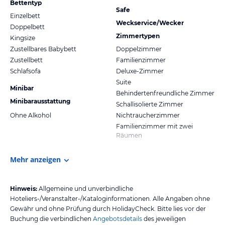
Bettentyp
Safe
Einzelbett
Weckservice/Wecker
Doppelbett
Zimmertypen
Kingsize
Zustellbares Babybett
Doppelzimmer
Zustellbett
Familienzimmer
Schlafsofa
Deluxe-Zimmer
Suite
Minibar
Behindertenfreundliche Zimmer
Minibarausstattung
Schallisolierte Zimmer
Ohne Alkohol
Nichtraucherzimmer
Familienzimmer mit zwei
Räumen
Mehr anzeigen
Hinweis:
Allgemeine und unverbindliche
Hoteliers-/Veranstalter-/Kataloginformationen. Alle Angaben ohne
Gewähr und ohne Prüfung durch HolidayCheck. Bitte lies vor der
Buchung die verbindlichen
Angebotsdetails
des jeweiligen