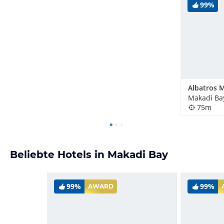
99%
Makadi Ba
75m
Beliebte Hotels in Makadi Bay
99%
99%
AWARD