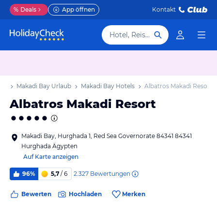
%
Deals
App öffnen
Kontakt
Hotel, Reiseziel
aub
Makadi Bay Urlaub
Makadi Bay Hotels
Albatros Makadi Resort
Albatros Makadi Resort
Makadi Bay, Hurghada 1, Red Sea Governorate 84341 84341
Hurghada Ägypten
Auf Karte anzeigen
2.327
Bewertungen
96%
5,7
/ 6
Bewerten
Hochladen
Merken