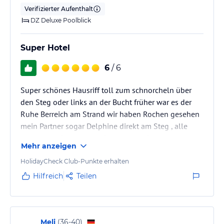
Verifizierter Aufenthalt
DZ Deluxe Poolblick
Super Hotel
6
/ 6
Super schönes Hausriff toll zum schnorcheln über
den Steg oder links an der Bucht früher war es der
Ruhe Berreich am Strand wir haben Rochen gesehen
mein Partner sogar Delphine direkt am Steg , alle
Mitarbeiter. Sind sehr hilfsbereit und freundlich auch
Mehr anzeigen
ohne Trinkgeld super Service von Rezeption , Kellner
, poolboy roomboy ect. Fast alle sprechen perfekt
HolidayCheck Club-Punkte erhalten
deutsch keine Probleme Und immer freundlich wir
Hilfreich
Teilen
waren schon letztes Jahr im April da und werden
100% nächstes Jahr wieder kommen , Mein Vater
wurde besonders…
Meli
(
36-40
)