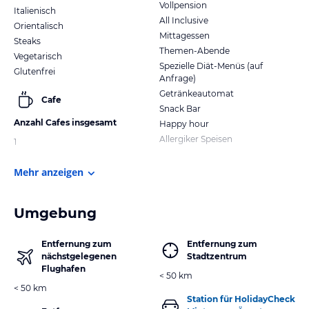
Vollpension
Italienisch
All Inclusive
Orientalisch
Mittagessen
Steaks
Themen-Abende
Vegetarisch
Spezielle Diät-Menüs (auf
Glutenfrei
Anfrage)
Getränkeautomat
Cafe
Snack Bar
Anzahl Cafes insgesamt
Happy hour
Allergiker Speisen
1
Mehr anzeigen
Umgebung
Entfernung zum
Entfernung zum
nächstgelegenen
Stadtzentrum
Flughafen
< 50 km
< 50 km
Station für HolidayCheck