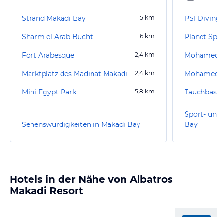
Strand Makadi Bay
1,5
km
PSI Divin
Sharm el Arab Bucht
1,6
km
Fort Arabesque
2,4
km
Marktplatz des Madinat Makadi
2,4
km
Mini Egypt Park
5,8
km
Sport- un
Sehenswürdigkeiten in Makadi Bay
Bay
Hotels in der Nähe von Albatros
Makadi Resort