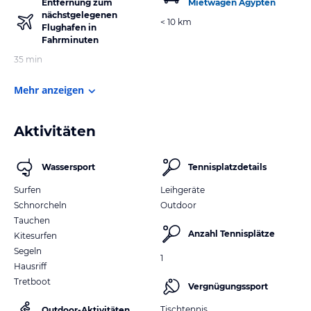
Entfernung zum
Mietwagen Ägypten
nächstgelegenen
< 10 km
Flughafen in
Fahrminuten
35 min
Mehr anzeigen
Aktivitäten
Wassersport
Tennisplatzdetails
Surfen
Leihgeräte
Schnorcheln
Outdoor
Tauchen
Anzahl Tennisplätze
Kitesurfen
Segeln
1
Hausriff
Tretboot
Vergnügungssport
Tischtennis
Outdoor-Aktivitäten