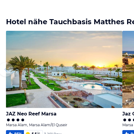
Bild
Bild
Bild
Bild
melden
melden
melden
melden
von Tobias
von Tobias
von Tobias
von Tobias
Hotel nähe Tauchbasis Matthes R
JAZ Neo Reef Marsa
Jaz 
Marsa Alam, Marsa Alam/El Quseir
Marsa 
95
%
5,5
/
6
9