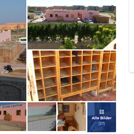
Bild melden
von Joachim
Bild melden
von Tobias
Alle Bilder
(
37
)