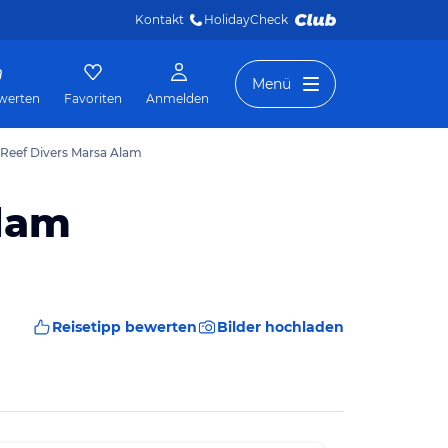
Kontakt
HolidayCheck 
Menü
werten
Favoriten
Anmelden
 Reef Divers Marsa Alam
Alam
Reisetipp bewerten
Bilder hochladen