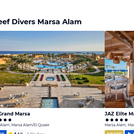
Bild
Bild
Bild
melden
melden
melden
von Tobias
von Tobias
von Tobias
eef Divers Marsa Alam
Grand Marsa
JAZ Elite M
Alam, Marsa Alam/El Quseir
Marsa Alam, Mar
4
%
5,4
/
6
AWARD