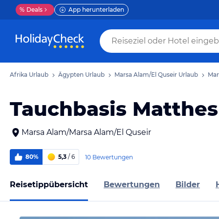
%
Deals
App herunterladen
Afrika Urlaub
Ägypten Urlaub
Marsa Alam/El Quseir Urlaub
Mar
Tauchbasis Matthes
Marsa Alam/Marsa Alam/El Quseir
80%
5,3
/ 6
10 Bewertungen
Reisetippübersicht
Bewertungen
Bilder