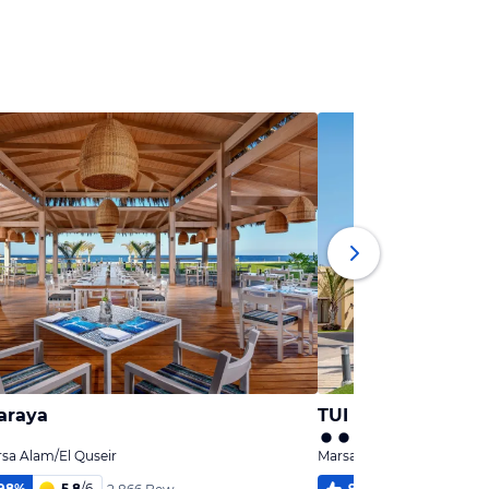
araya
TUI BLUE Samaya
sa Alam/El Quseir
Marsa Alam, Marsa Alam/E
98
%
5,8
/
6
98
%
5,8
/
6