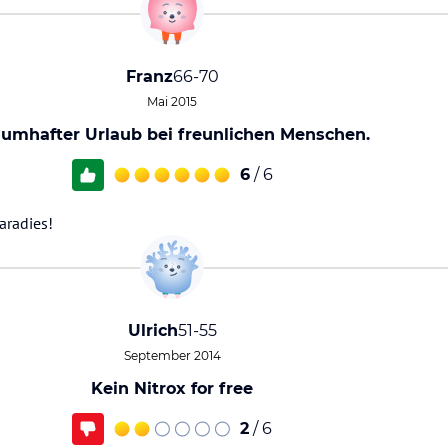
Franz
66-70
Mai 2015
aumhafter Urlaub bei freunlichen Menschen.
6
/ 6
aradies!
Ulrich
51-55
September 2014
Kein Nitrox for free
2
/ 6