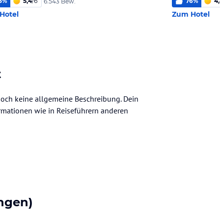
3
%
5,4
/
6
76
%
4
6.543 Bew.
Hotel
Zum Hotel
t
 noch keine allgemeine Beschreibung. Dein
nformationen wie in Reiseführern anderen
ngen)