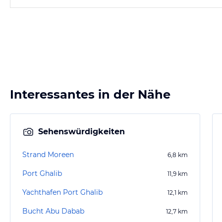
Interessantes in der Nähe
Sehenswürdigkeiten
Strand Moreen
6,8
km
Port Ghalib
11,9
km
Yachthafen Port Ghalib
12,1
km
Bucht Abu Dabab
12,7
km