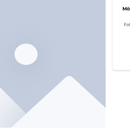
Mö
Fo