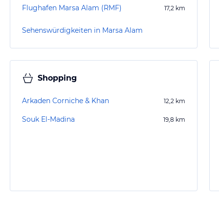
Flughafen Marsa Alam (RMF)
17,2
km
Sehenswürdigkeiten in Marsa Alam
Shopping
Arkaden Corniche & Khan
12,2
km
Souk El-Madina
19,8
km