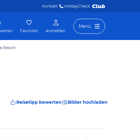
Kontakt
HolidayCheck 
Menü
werten
Favoriten
Anmelden
re Resort
Reisetipp bewerten
Bilder hochladen