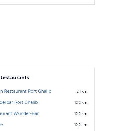
Restaurants
an Restaurant Port Ghalib
12,1
km
erbar Port Ghalib
12,2
km
aurant Wunder-Bar
12,2
km
fé
12,2
km