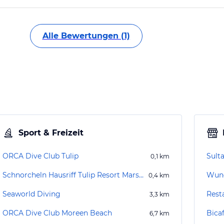
Alle Bewertungen (1)
Sport & Freizeit
ORCA Dive Club Tulip
Sult
0,1
km
Schnorcheln Hausriff Tulip Resort Marsa Alam
Wund
0,4
km
Seaworld Diving
Rest
3,3
km
ORCA Dive Club Moreen Beach
Bica
6,7
km