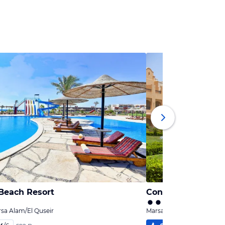
 Beach Resort
Concorde Moreen 
sa Alam/El Quseir
Marsa Alam, Marsa Alam/E