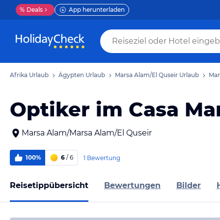
%
Deals
App herunterladen
Afrika Urlaub
Ägypten Urlaub
Marsa Alam/El Quseir Urlaub
Mar
Optiker im Casa Ma
Marsa Alam/Marsa Alam/El Quseir
100%
6
/ 6
1 Bewertung
Reisetippübersicht
Bewertungen
Bilder