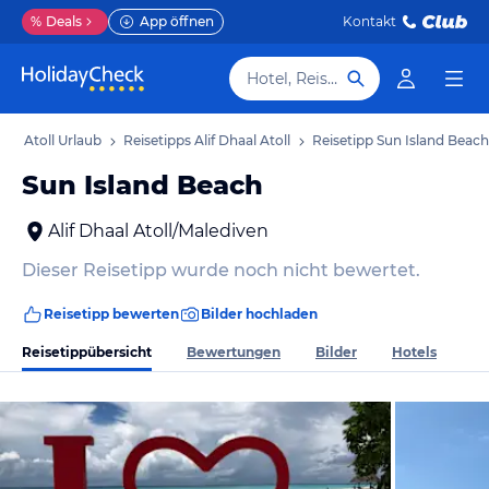
%
Deals
App öffnen
Kontakt
Hotel, Reiseziel
haal Atoll Urlaub
Reisetipps Alif Dhaal Atoll
Reisetipp Sun Island Beach
Sun Island Beach
Alif Dhaal Atoll/Malediven
Dieser Reisetipp wurde noch nicht bewertet.
Reisetipp bewerten
Bilder hochladen
Reisetippübersicht
Bewertungen
Bilder
Hotels