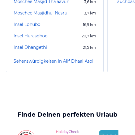
Moschee Masjid Tha'aavun
Tauchbas
3,6
km
Moschee Masjidhul Nasru
3,7
km
Insel Lonubo
16,9
km
Insel Hurasdhoo
20,7
km
Insel Dhangethi
21,5
km
Sehenswürdigkeiten in Alif Dhaal Atoll
Finde Deinen perfekten Urlaub