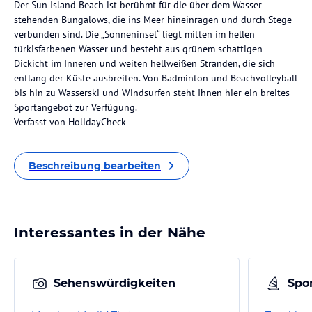
Der Sun Island Beach ist berühmt für die über dem Wasser
stehenden Bungalows, die ins Meer hineinragen und durch Stege
verbunden sind. Die „Sonneninsel“ liegt mitten im hellen
türkisfarbenen Wasser und besteht aus grünem schattigen
Dickicht im Inneren und weiten hellweißen Stränden, die sich
entlang der Küste ausbreiten. Von Badminton und Beachvolleyball
bis hin zu Wasserski und Windsurfen steht Ihnen hier ein breites
Sportangebot zur Verfügung.
Verfasst von HolidayCheck
Beschreibung bearbeiten
Interessantes in der Nähe
Sehenswürdigkeiten
Spor