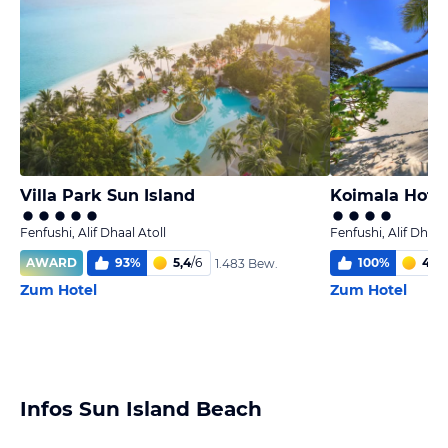
Villa Park Sun Island
Koimala Hote
Fenfushi, Alif Dhaal Atoll
Fenfushi, Alif Dhaal 
AWARD
93
%
5,4
/
6
100
%
4,1
/
1.483 Bew.
Zum Hotel
Zum Hotel
Infos Sun Island Beach