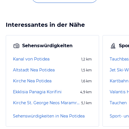
Interessantes in der Nähe
Sehenswürdigkeiten
Spor
Kanal von Potidea
1,2
km
Altstadt Nea Potidea
Jet Ski-W
1,5
km
Kirche Nea Potidea
1,6
km
Ekklisia Panagia Korifini
Valantis 
4,9
km
Kirche St. George Neos Maramras
Tauchen
5,1
km
Sehenswürdigkeiten in Nea Potidea