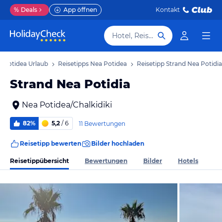
%
Deals
App öffnen
Kontakt
Hotel, Reiseziel
 Potidea Urlaub
Reisetipps Nea Potidea
Reisetipp Strand Nea Potidia
Strand Nea Potidia
Nea Potidea/Chalkidiki
82%
5,2
/ 6
11 Bewertungen
Reisetipp bewerten
Bilder hochladen
Reisetippübersicht
Bewertungen
Bilder
Hotels