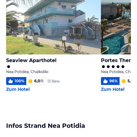
Seaview Aparthotel
Portes Theros
Nea Potidea, Chalkidiki
Nea Potidea, Chalki
100
%
6,0
/
6
96
%
5,6
/
6
13 Bew.
Zum Hotel
Zum Hotel
Infos Strand Nea Potidia