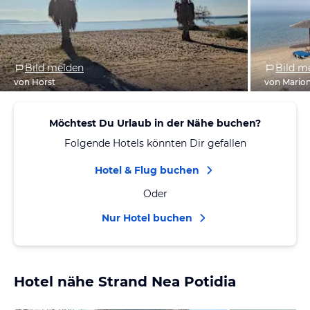
Bild melden
Bild m
von Horst
von Mario
Möchtest Du Urlaub in der Nähe buchen?
Folgende Hotels könnten Dir gefallen
Hotel & Flug buchen
Oder
Nur Hotel buchen
Hotel nähe Strand Nea Potidia