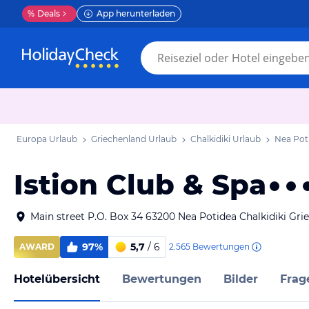
%
Deals
App herunterladen
Europa Urlaub
Griechenland Urlaub
Chalkidiki Urlaub
Nea Pot
Istion Club & Spa
Main street P.O. Box 34 63200 Nea Potidea Chalkidiki Gri
97%
5,7
/ 6
2.565
Bewertungen
AWARD
Hotelübersicht
Bewertungen
Bilder
Frag