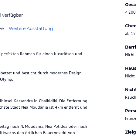
Gesa
< 200
l verfügbar
Chec
ze
Weitere Ausstattung
ab 15
Barri
en perfekten Rahmen für einen luxuriösen und
Nicht
Haus
gebettet und besticht durch modernes Design
Nicht
 Olymp.
Nich
Rauch
lbinsel Kassandra in Chalkidiki. Die Entfernung
ächste Stadt Nea Moudania ist 4km entfernt und
Pers
Franz
Freitag nach N. Moudania, Nea Potidea oder nach
Ziel
 mittwochs den örtlichen Bauernmarkt von