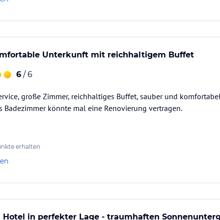
(auf Rufbereitschaft), Wäscheservice (gegen
rfügbarkeit gegen Gebühr), Mini Markt, Spiel-
netzugang in den öffentlichen Bereichen,
Wassersportstation in unmittelbarer Nähe des
ungen, Sea Sens SPA & Wellnesscenter, Fitness
fortable Unterkunft mit reichhaltigem Buffet
 Kinderspielplatz, seichter Pool, Kinder Menü,
6
/ 6
ataloginformationen. Alle Angaben ohne
ervice, große Zimmer, reichhaltiges Buffet, sauber und komfortabel.
uchung die verbindlichen
Angebotsdetails
des
s Badezimmer könnte mal eine Renovierung vertragen.
nkte erhalten
len
Hotel in perfekter Lage - traumhaften Sonnenunterg