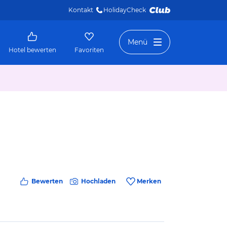
Kontakt
HolidayCheck 
Menü
Hotel bewerten
Favoriten
Bewerten
Hochladen
Merken