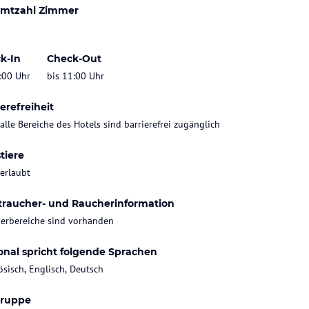
mtzahl Zimmer
k-In
Check-Out
:00 Uhr
bis 11:00 Uhr
erefreiheit
 alle Bereiche des Hotels sind barrierefrei zugänglich
tiere
 erlaubt
traucher- und Raucherinformation
erbereiche sind vorhanden
onal spricht folgende Sprachen
ösisch, Englisch, Deutsch
gruppe