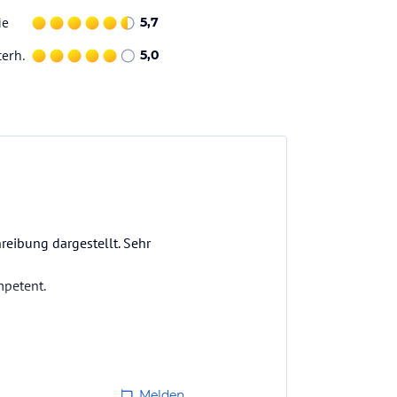
ie
5,7
terh.
5,0
reibung dargestellt. Sehr
mpetent.
die tolle Bemühungen und für
…
Melden