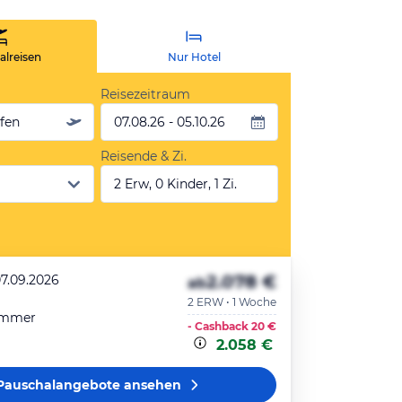
lreisen
Nur Hotel
Reisezeitraum
äfen
07.08.26 - 05.10.26
Reisende & Zi.
2 Erw, 0 Kinder, 1 Zi.
2.078 €
07.09.2026
ab
2 ERW • 1 Woche
immer
- Cashback
20 €
2.058 €
Pauschalangebote
ansehen