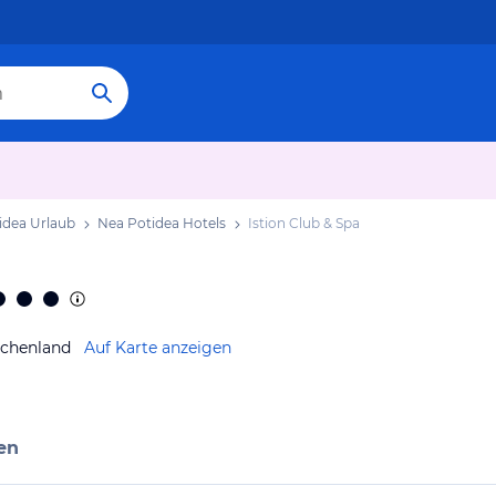
idea Urlaub
Nea Potidea Hotels
Istion Club & Spa
echenland
Auf Karte anzeigen
en