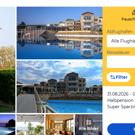
Pauscha
Abflughafen
Alle Flugh
Reisedauer
vom Hotelier, März 2015
Filter
31.08.2026 - 
Halbpension
Super Sparz
von Thomas, Oktober 2022
Alle Bilder
(
4.091
)