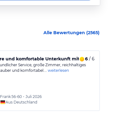
Alle Bewertungen (
2565
)
ice
e und komfortable Unterkunft mit reichhaltigem Buffet
6
/ 6
Hervorragen
eundlicher Service, große Zimmer, reichhaltiges
Hervorragendes
 sauber und komfortabel.…
weiterlesen
einer perfekte
Frank
56-60
•
Juli 2026
Jörg
51
Aus Deutschland
Aus