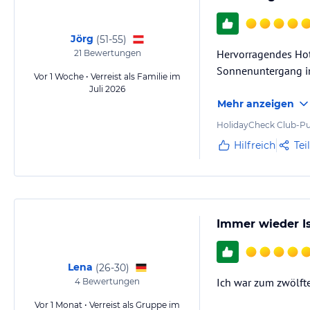
Jörg
(
51-55
)
Hervorragendes Hote
21
Bewertungen
Sonnenuntergang in
Vor 1 Woche • Verreist als Familie im
Juli 2026
Mehr anzeigen
HolidayCheck Club-Pu
Hilfreich
Tei
Immer wieder Is
Lena
(
26-30
)
Ich war zum zwölft
4
Bewertungen
Vor 1 Monat • Verreist als Gruppe im