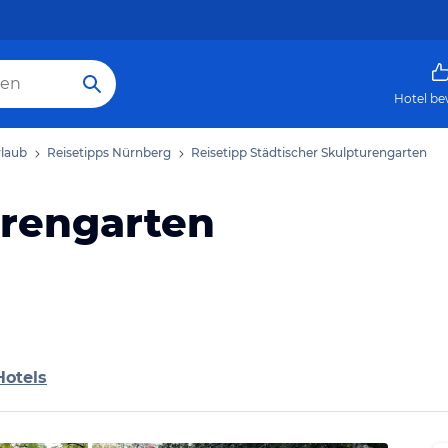
Hotel be
laub
Reisetipps Nürnberg
Reisetipp Städtischer Skulpturengarten
urengarten
Hotels