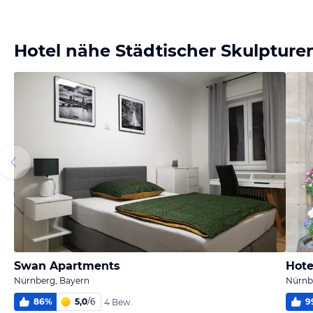
Hotel nähe Städtischer Skulpture
Swan Apartments
Hote
Nürnberg, Bayern
Nürnb
86
%
5,0
/
6
9
4 Bew.