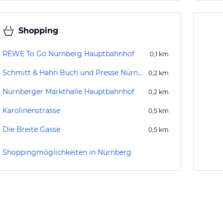
Shopping
REWE To Go Nürnberg Hauptbahnhof
0,1
km
Schmitt & Hahn Buch und Presse Nürnberg Bahnhof
0,2
km
Nürnberger Markthalle Hauptbahnhof
0,2
km
Karolinenstrasse
0,5
km
Die Breite Gasse
0,5
km
Shoppingmöglichkeiten in Nürnberg