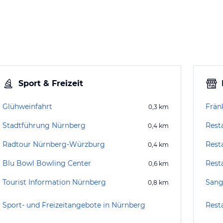
Sport & Freizeit
Glühweinfahrt
Frän
0,3
km
Stadtführung Nürnberg
Rest
0,4
km
Radtour Nürnberg-Würzburg
Rest
0,4
km
Blu Bowl Bowling Center
Rest
0,6
km
Tourist Information Nürnberg
San
0,8
km
Sport- und Freizeitangebote in Nürnberg
Rest