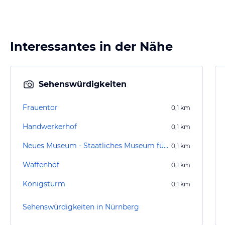
Interessantes in der Nähe
Sehenswürdigkeiten
Frauentor
0,1
km
Handwerkerhof
0,1
km
Neues Museum - Staatliches Museum für Kunst und Design
0,1
km
Waffenhof
0,1
km
Königsturm
0,1
km
Sehenswürdigkeiten in Nürnberg