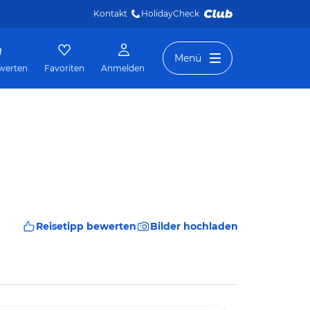
Kontakt
HolidayCheck 
Menü
werten
Favoriten
Anmelden
Reisetipp bewerten
Bilder hochladen