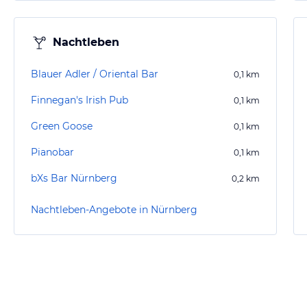
Nachtleben
Blauer Adler / Oriental Bar
0,1
km
Finnegan's Irish Pub
0,1
km
Green Goose
0,1
km
Pianobar
0,1
km
bXs Bar Nürnberg
0,2
km
Nachtleben-Angebote in Nürnberg