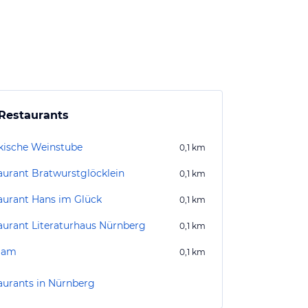
Restaurants
kische Weinstube
0,1
km
aurant Bratwurstglöcklein
0,1
km
aurant Hans im Glück
0,1
km
aurant Literaturhaus Nürnberg
0,1
km
gam
0,1
km
aurants in Nürnberg