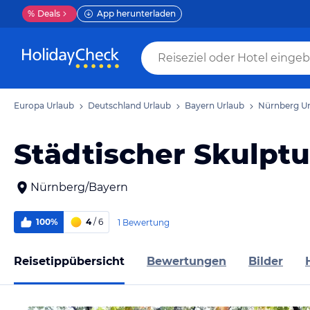
%
Deals
App herunterladen
Europa Urlaub
Deutschland Urlaub
Bayern Urlaub
Nürnberg Ur
Städtischer Skulpt
Nürnberg/Bayern
100%
4
/ 6
1 Bewertung
Reisetippübersicht
Bewertungen
Bilder