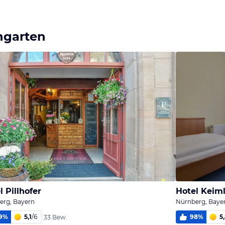
ngarten
l Pillhofer
Hotel Keim
erg, Bayern
Nürnberg, Baye
9
%
5,1
/
6
98
%
5
33 Bew.