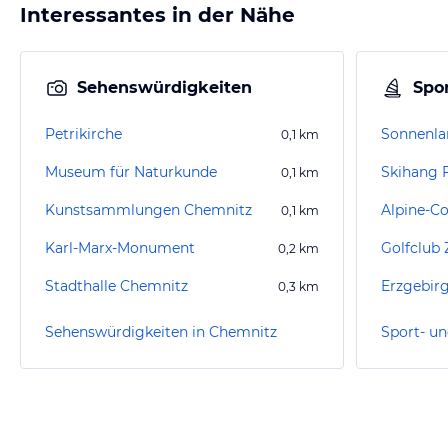
Interessantes in der Nähe
Sehenswürdigkeiten
Spor
Petrikirche
Sonnenla
0,1
km
Museum für Naturkunde
Skihang 
0,1
km
Kunstsammlungen Chemnitz
0,1
km
Karl-Marx-Monument
Golfclub 
0,2
km
Stadthalle Chemnitz
Erzgebir
0,3
km
Sehenswürdigkeiten in Chemnitz