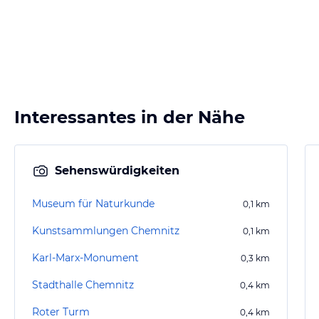
Interessantes in der Nähe
Sehenswürdigkeiten
Museum für Naturkunde
0,1
km
Kunstsammlungen Chemnitz
0,1
km
Karl-Marx-Monument
0,3
km
Stadthalle Chemnitz
0,4
km
Roter Turm
0,4
km