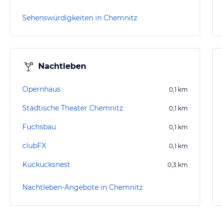
Sehenswürdigkeiten in Chemnitz
Nachtleben
Opernhaus
0,1
km
Städtische Theater Chemnitz
0,1
km
Fuchsbau
0,1
km
clubFX
0,1
km
Kuckucksnest
0,3
km
Nachtleben-Angebote in Chemnitz