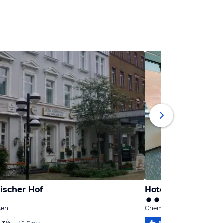
ischer Hof
Hotel Biendo
sen
Chemnitz, Sachsen
,3
/
6
87
%
5,0
/
6