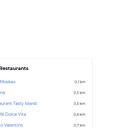
Restaurants
 Moskau
0,1
km
ina
0,5
km
aurant Tasty Island
0,5
km
fé Dolce Vita
0,6
km
to Valentino
0,7
km