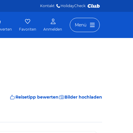
Kontakt
HolidayCheck 
Menü
werten
Favoriten
Anmelden
Reisetipp bewerten
Bilder hochladen