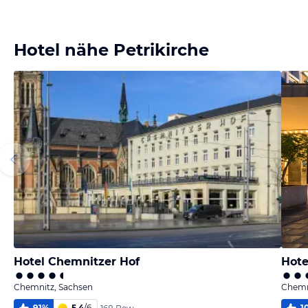
Bild
Bild
Bild
Bild
melden
melden
melden
melden
von Klaus
von Klaus
von Klaus
von Klaus
Hotel nähe Petrikirche
Hotel Chemnitzer Hof
Hote
Chemnitz, Sachsen
Chemn
91
%
5,4
/
6
1