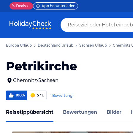
%
Deals
App herunterladen
Europa Urlaub
Deutschland Urlaub
Sachsen Urlaub
Chemnitz U
Petrikirche
Chemnitz/Sachsen
100%
5
/ 6
1 Bewertung
Reisetippübersicht
Bewertungen
Bilder