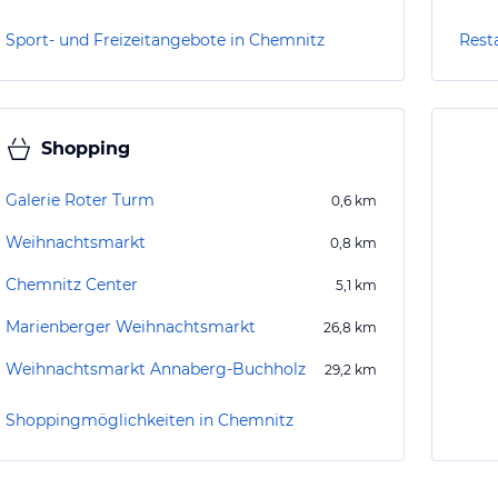
Sport- und Freizeitangebote in Chemnitz
Rest
Shopping
Galerie Roter Turm
0,6
km
Weihnachtsmarkt
0,8
km
Chemnitz Center
5,1
km
Marienberger Weihnachtsmarkt
26,8
km
Weihnachtsmarkt Annaberg-Buchholz
29,2
km
Shoppingmöglichkeiten in Chemnitz