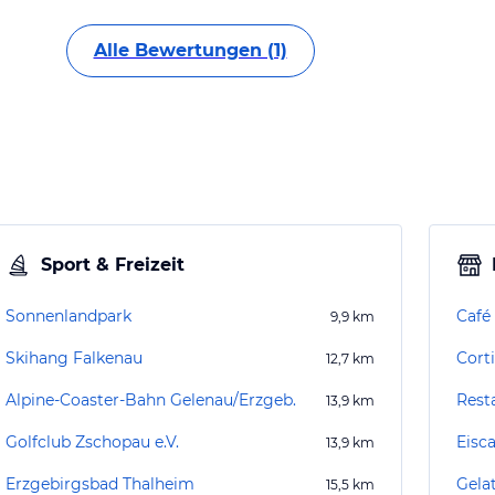
Alle Bewertungen (1)
Sport & Freizeit
Sonnenlandpark
Café
9,9
km
Skihang Falkenau
Cort
12,7
km
Alpine-Coaster-Bahn Gelenau/Erzgeb.
Rest
13,9
km
Golfclub Zschopau e.V.
Eisca
13,9
km
Erzgebirgsbad Thalheim
Gela
15,5
km