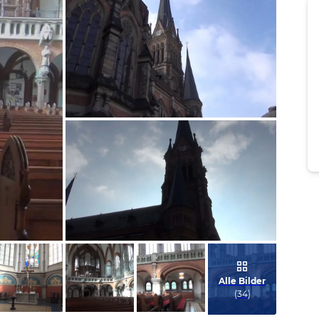
Bild melden
von Klaus
Bild melden
von Klaus
Alle Bilder
(
34
)