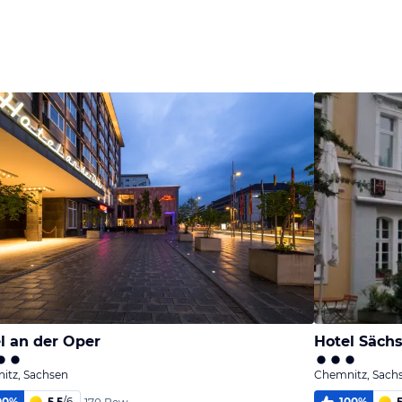
Bild
Bild
Bild
melden
melden
melden
von Klaus
von Klaus
von Klaus
l an der Oper
Hotel Sächs
itz, Sachsen
Chemnitz, Sach
00
%
5,5
/
6
100
%
5