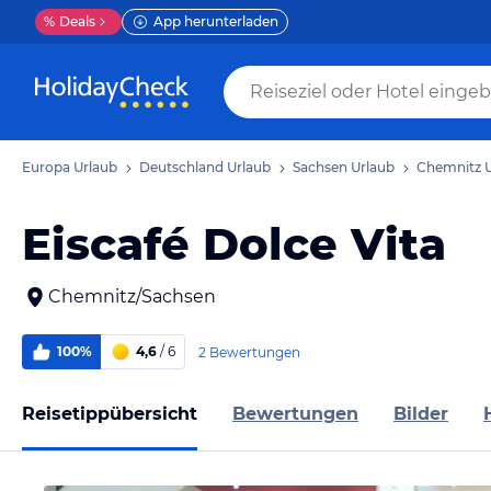
%
Deals
App herunterladen
Europa Urlaub
Deutschland Urlaub
Sachsen Urlaub
Chemnitz U
Eiscafé Dolce Vita
Chemnitz/Sachsen
100%
4,6
/ 6
2 Bewertungen
Reisetippübersicht
Bewertungen
Bilder