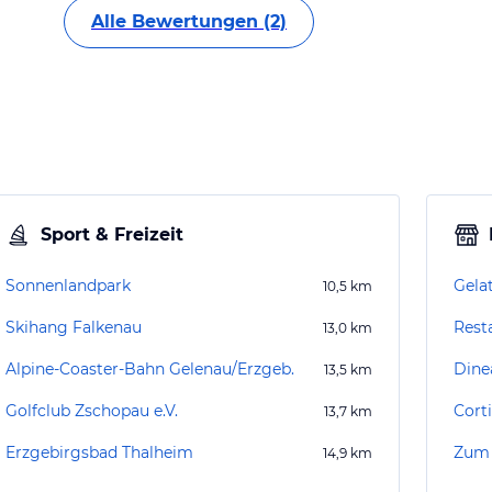
Alle Bewertungen (2)
Sport & Freizeit
Sonnenlandpark
Gela
10,5
km
Skihang Falkenau
Rest
13,0
km
Alpine-Coaster-Bahn Gelenau/Erzgeb.
Dine
13,5
km
Golfclub Zschopau e.V.
Cort
13,7
km
Erzgebirgsbad Thalheim
Zum
14,9
km