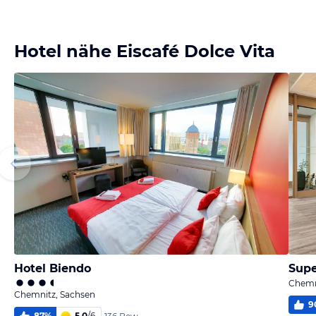
Hotel nähe Eiscafé Dolce Vita
Hotel Biendo
Sup
Chemn
Chemnitz, Sachsen
9
87
%
5,0
/
6