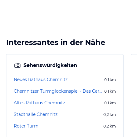
Interessantes in der Nähe
Sehenswürdigkeiten
Neues Rathaus Chemnitz
0,1
km
Chemnitzer Turmglockenspiel - Das Carillon
0,1
km
Altes Rathaus Chemnitz
0,1
km
Stadthalle Chemnitz
0,2
km
Roter Turm
0,2
km