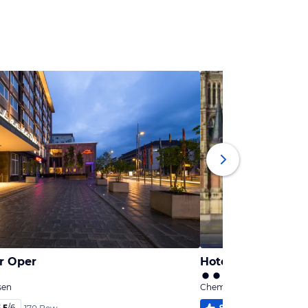
r Oper
Hotel Chemnitzer 
sen
Chemnitz, Sachsen
,5
/
6
91
%
5,4
/
6