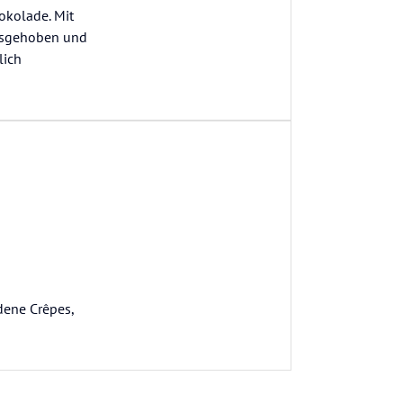
okolade. Mit
ausgehoben und
lich
edene Crêpes,