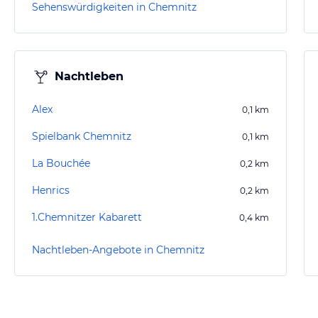
Sehenswürdigkeiten in Chemnitz
Nachtleben
Alex
0,1
km
Spielbank Chemnitz
0,1
km
La Bouchée
0,2
km
Henrics
0,2
km
1.Chemnitzer Kabarett
0,4
km
Nachtleben-Angebote in Chemnitz