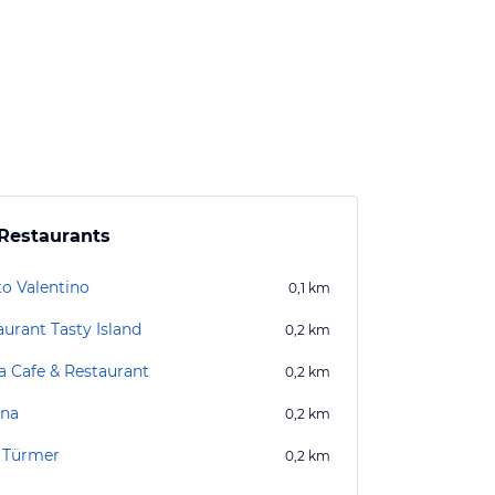
Restaurants
to Valentino
0,1
km
aurant Tasty Island
0,2
km
a Cafe & Restaurant
0,2
km
ina
0,2
km
 Türmer
0,2
km