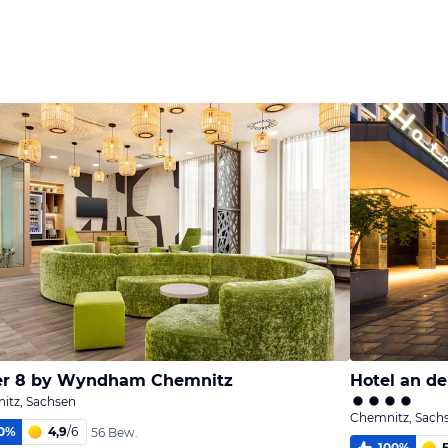
er 8 by Wyndham Chemnitz
Hotel an de
itz, Sachsen
Chemnitz, Sach
0
%
4,9
/
6
56 Bew.
100
%
5