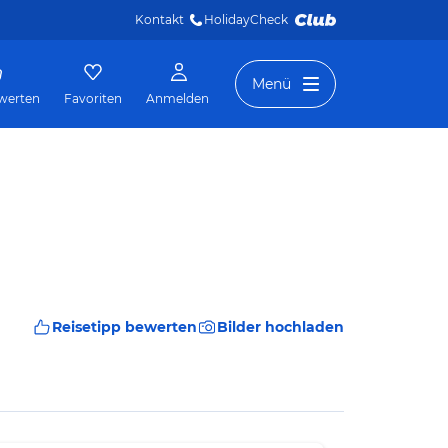
Kontakt
HolidayCheck 
Menü
werten
Favoriten
Anmelden
Reisetipp bewerten
Bilder hochladen