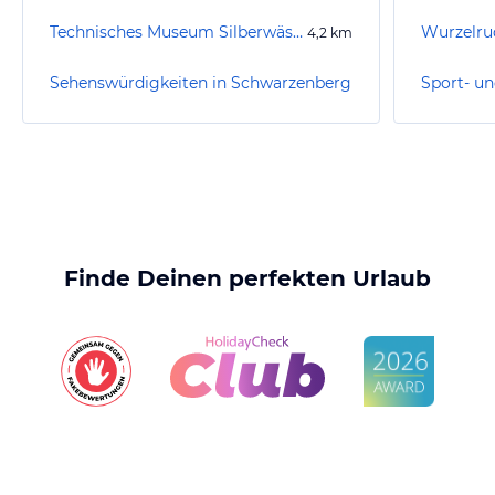
Technisches Museum Silberwäsche Antonsthal
Wurzelrud
4,2
km
Sehenswürdigkeiten in Schwarzenberg
Finde Deinen perfekten Urlaub