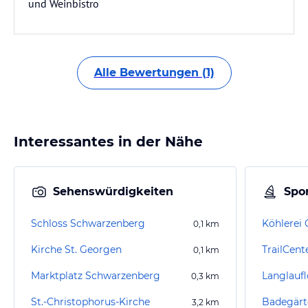
und Weinbistro
Alle Bewertungen (1)
Interessantes in der Nähe
Sehenswürdigkeiten
Spor
Schloss Schwarzenberg
Köhlerei 
0,1
km
Kirche St. Georgen
TrailCen
0,1
km
Marktplatz Schwarzenberg
0,3
km
St.-Christophorus-Kirche
Badegärt
3,2
km