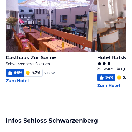
Gasthaus Zur Sonne
Hotel Ratskel
Schwarzenberg, Sachsen
Schwarzenberg, Sa
96
%
4,7
/
6
3 Bew.
94
%
5,6
/
6
Zum Hotel
Zum Hotel
Infos Schloss Schwarzenberg