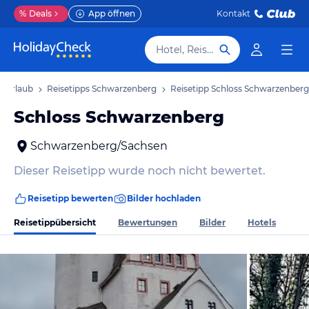
%
Deals
App öffnen
Kontakt
Hotel, Reiseziel
g Urlaub
Reisetipps Schwarzenberg
Reisetipp Schloss Schwarzenberg
Schloss Schwarzenberg
Schwarzenberg/Sachsen
Dieser Reisetipp wurde noch nicht bewertet.
Reisetipp bewerten
Bilder hochladen
Reisetippübersicht
Bewertungen
Bilder
Hotels