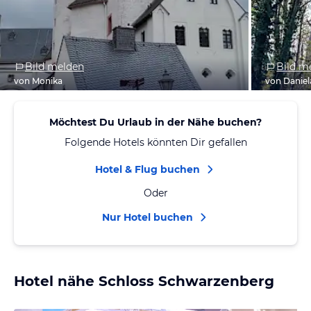
Bild melden
Bild m
von Monika
von Daniel
Möchtest Du Urlaub in der Nähe buchen?
Folgende Hotels könnten Dir gefallen
Hotel & Flug buchen
Oder
Nur Hotel buchen
Hotel nähe Schloss Schwarzenberg