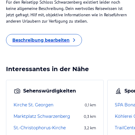
Für den Reisetipp Schloss Schwarzenberg existiert leider noch
keine allgemeine Beschreibung. Dein wertvolles Reisewissen ist
jetzt gefragt. Hilf mit, objektive Informationen wie in Reiseführern
anderen Urlaubern zur Verfügung zu stellen.
Beschreibung bearbeiten
Interessantes in der Nähe
Sehenswürdigkeiten
Spor
Kirche St. Georgen
SPA Bona
0,1
km
Marktplatz Schwarzenberg
Köhlerei 
0,3
km
St.-Christophorus-Kirche
TrailCen
3,2
km