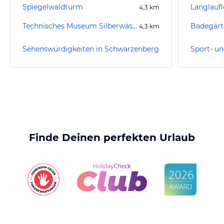
Spiegelwaldturm
4,3
km
Technisches Museum Silberwäsche Antonsthal
Badegärt
4,3
km
Sehenswürdigkeiten in Schwarzenberg
Finde Deinen perfekten Urlaub