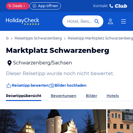
%
Deals
App öffnen
Kontakt
Hotel, Reiseziel
rlaub
Reisetipps Schwarzenberg
Reisetipp Marktplatz Schwarzenberg
Marktplatz Schwarzenberg
Schwarzenberg/Sachsen
Dieser Reisetipp wurde noch nicht bewertet.
Reisetipp bewerten
Bilder hochladen
Reisetippübersicht
Bewertungen
Bilder
Hotels