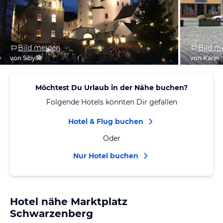
Bild melden
Bild m
von Sibylle
von Karin
Möchtest Du Urlaub in der Nähe buchen?
Folgende Hotels könnten Dir gefallen
Hotel & Flug buchen
Oder
Nur Hotel buchen
Hotel nähe Marktplatz
Schwarzenberg