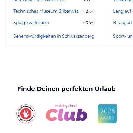
St.-Christophorus-Kirche
TrailCen
3,5
km
Technisches Museum Silberwäsche Antonsthal
4,2
km
Spiegelwaldturm
Badegärt
4,3
km
Sehenswürdigkeiten in Schwarzenberg
Finde Deinen perfekten Urlaub