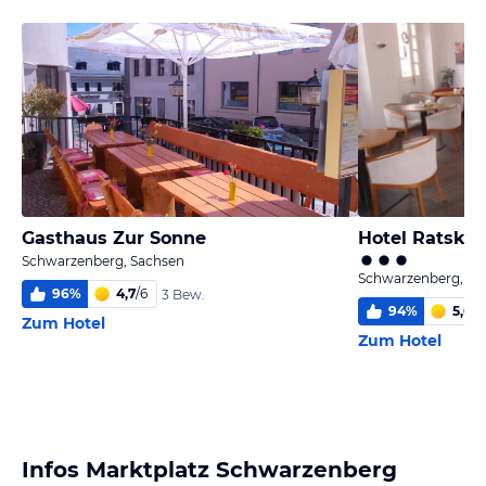
Gasthaus Zur Sonne
Hotel Ratskel
Schwarzenberg, Sachsen
Schwarzenberg, Sa
96
%
4,7
/
6
3 Bew.
94
%
5,6
/
6
Zum Hotel
Zum Hotel
Infos Marktplatz Schwarzenberg