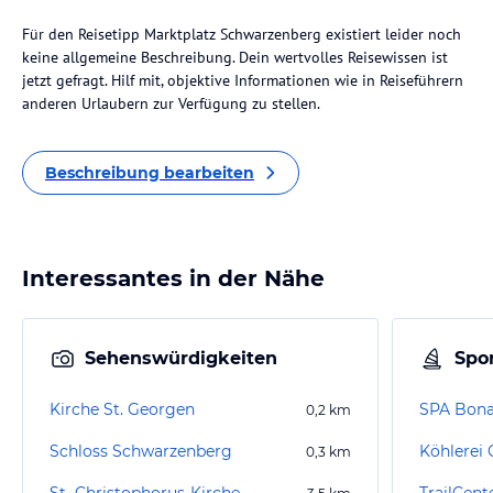
Für den Reisetipp Marktplatz Schwarzenberg existiert leider noch
keine allgemeine Beschreibung. Dein wertvolles Reisewissen ist
jetzt gefragt. Hilf mit, objektive Informationen wie in Reiseführern
anderen Urlaubern zur Verfügung zu stellen.
Beschreibung bearbeiten
Interessantes in der Nähe
Sehenswürdigkeiten
Spor
Kirche St. Georgen
SPA Bona
0,2
km
Schloss Schwarzenberg
Köhlerei 
0,3
km