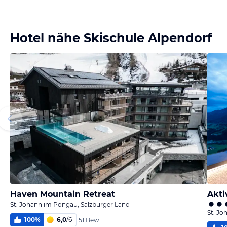
Hotel nähe Skischule Alpendorf
Haven Mountain Retreat
Akti
St. Johann im Pongau, Salzburger Land
St. Jo
100
%
6,0
/
6
51 Bew.