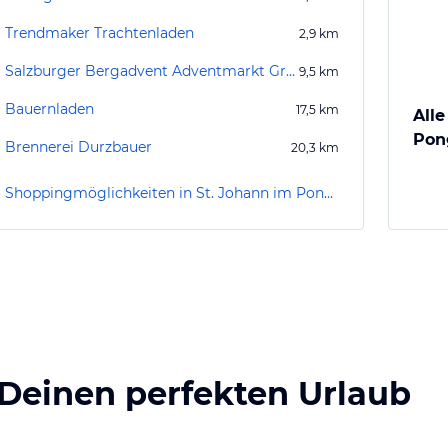
Trendmaker Trachtenladen
2,9
km
Salzburger Bergadvent Adventmarkt Großarl
9,5
km
Bauernladen
17,5
km
Alle
Pon
Brennerei Durzbauer
20,3
km
Shoppingmöglichkeiten in St. Johann im Pongau
 Deinen perfekten Urlaub