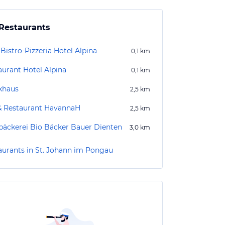
Restaurants
Bistro-Pizzeria Hotel Alpina
0,1
km
aurant Hotel Alpina
0,1
km
khaus
2,5
km
& Restaurant HavannaH
2,5
km
bäckerei Bio Bäcker Bauer Dienten
3,0
km
aurants in St. Johann im Pongau