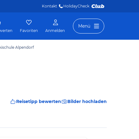
Kontakt
HolidayCheck 
Menü
werten
Favoriten
Anmelden
kischule Alpendorf
Reisetipp bewerten
Bilder hochladen