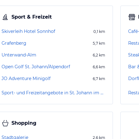
Sport & Freizeit
Skiverleih Hotel Sonnhof
Café-
0,1
km
Grafenberg
Rest
5,7
km
Unterwand-Alm
Stea
6,2
km
Open Golf St. Johann/Alpendorf
Bar 
6,6
km
JO Adventure Minigolf
Dorf
6,7
km
Sport- und Freizeitangebote in St. Johann im Pongau
Rest
Shopping
Stadtgalerie
2,6
km