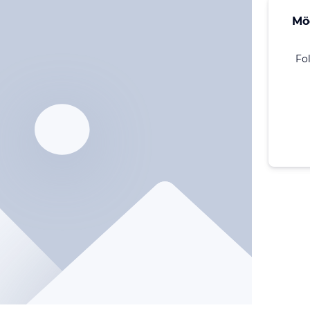
Mö
Fo