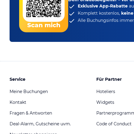
Exklusive App-Rabatte
au
Komplett kostenlos,
kein
Alle Buchungsinfos immer 
Scan mich
Service
Für Partner
Meine Buchungen
Hoteliers
Kontakt
Widgets
Fragen & Antworten
Partnerprogram
Deal-Alarm, Gutscheine uvm.
Code of Conduct