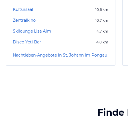
Kultursaal
10,6
km
Zentralkino
10,7
km
Skilounge Lisa Alm
14,7
km
Disco Yeti Bar
14,8
km
Nachtleben-Angebote in St. Johann im Pongau
Finde