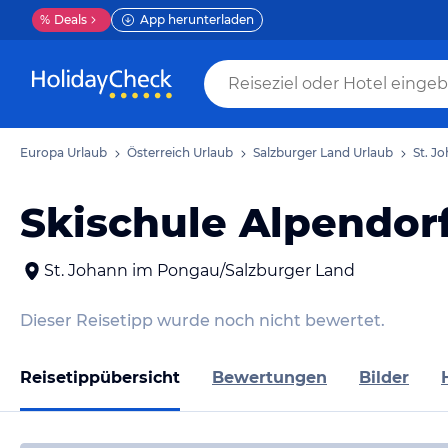
%
Deals
App herunterladen
Europa Urlaub
Österreich Urlaub
Salzburger Land Urlaub
St. J
Skischule Alpendor
St. Johann im Pongau/Salzburger Land
Dieser Reisetipp wurde noch nicht bewertet.
Reisetippübersicht
Bewertungen
Bilder