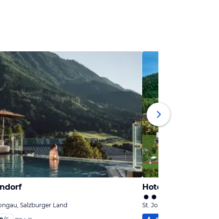
ndorf
Hotel Zinnkrügl
ongau, Salzburger Land
St. Johann im Pongau, Sa