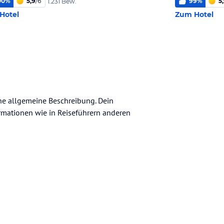
00
%
5,9
/
6
99
%
5
1.231 Bew.
Hotel
Zum Hotel
ine allgemeine Beschreibung. Dein
nformationen wie in Reiseführern anderen