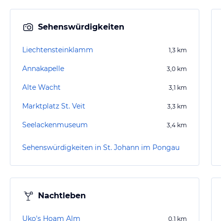
Sehenswürdigkeiten
Liechtensteinklamm
1,3
km
Annakapelle
3,0
km
Alte Wacht
3,1
km
Marktplatz St. Veit
3,3
km
Seelackenmuseum
3,4
km
Sehenswürdigkeiten in St. Johann im Pongau
Nachtleben
Uko's Hoam Alm
0,1
km