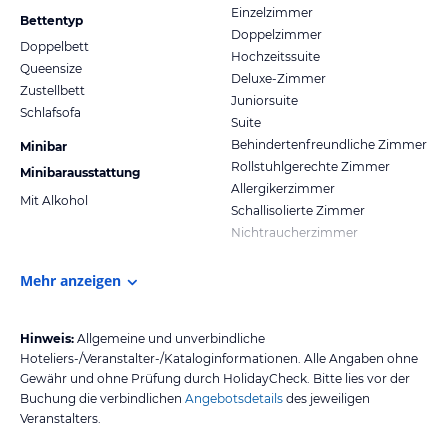
Einzelzimmer
Bettentyp
Doppelzimmer
Doppelbett
Hochzeitssuite
Queensize
Deluxe-Zimmer
Zustellbett
Juniorsuite
Schlafsofa
Suite
Behindertenfreundliche Zimmer
Minibar
Rollstuhlgerechte Zimmer
Minibarausstattung
Allergikerzimmer
Mit Alkohol
Schallisolierte Zimmer
Nichtraucherzimmer
Mehr anzeigen
Hinweis:
Allgemeine und unverbindliche
Hoteliers-/Veranstalter-/Kataloginformationen. Alle Angaben ohne
Gewähr und ohne Prüfung durch HolidayCheck. Bitte lies vor der
Buchung die verbindlichen
Angebotsdetails
des jeweiligen
Veranstalters.