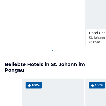
Hotel Obe
St. Johann
85m
Beliebte Hotels in St. Johann im
Pongau
100%
100%