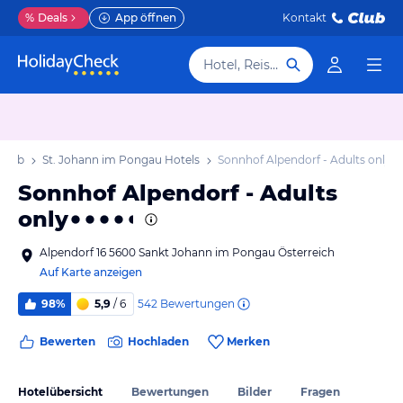
%
Deals
App öffnen
Kontakt
Hotel, Reiseziel
rlaub
St. Johann im Pongau Hotels
Sonnhof Alpendorf - Adults only
Sonnhof Alpendorf - Adults
only
Alpendorf 16 5600 Sankt Johann im Pongau Österreich
Auf Karte anzeigen
542
Bewertungen
98%
5,9
/ 6
Bewerten
Hochladen
Merken
Hotelübersicht
Bewertungen
Bilder
Fragen