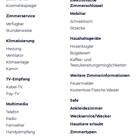
Elektronische
Kosmetikspiegel
Zimmerschlüssel
Mobiliar
Zimmerservice
Schreibtisch
Verfügbar
Sitzecke
Stundenweise
Haushaltsgeräte
Klimatisierung
Hosenbügler
Heizung
Bügeleisen
Ventilator
Kaffee- und
Klimaanlage
Teezubereitungsmöglichkeiten
Kamin
Weitere Zimmerinformationen
TV-Empfang
Feuermelder
Kabel-TV
Kostenlose Flasche Wasser
Pay-TV
Safe
Multimedia
Ankleidezimmer
Telefon
Weckservice/Wecker
Radio
Haustiere erlaubt
Fernseher
Handyempfang
Zimmertypen