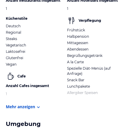
Anzahl Restaurants insgesamt
Anzahl Hotelbars insgesamt
1
1
Küchenstile
Verpflegung
Deutsch
Frühstück
Regional
Halbpension
Steaks
Mittagessen
Vegetarisch
Abendessen
Laktosefrei
Begrüßungsgetränk
Glutenfrei
A la Carte
Vegan
Spezielle Diät-Menüs (auf
Anfrage)
Cafe
Snack Bar
Anzahl Cafes insgesamt
Lunchpakete
Allergiker Speisen
1
Mehr anzeigen
Umgebung