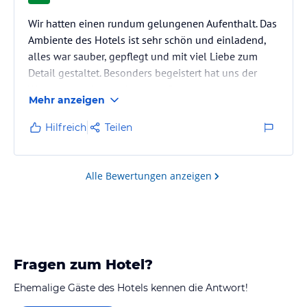
Wir hatten einen rundum gelungenen Aufenthalt. Das
Ambiente des Hotels ist sehr schön und einladend,
alles war sauber, gepflegt und mit viel Liebe zum
Detail gestaltet. Besonders begeistert hat uns der
Wellnessbereich, perfekt zum Entspannen und
Mehr anzeigen
Erholen. Auch das Angebot an Massagen hat den
Aufenthalt zusätzlich aufgewertet.
Hilfreich
Teilen
Der Service war durchweg freundlich und
aufmerksam, man hat sich jederzeit willkommen
Alle Bewertungen anzeigen
gefühlt. Auch das Essen hat genau unseren
Geschmack getroffen – frisch, lecker und
abwechslungsreich.…
Fragen zum Hotel?
Ehemalige Gäste des Hotels kennen die Antwort!