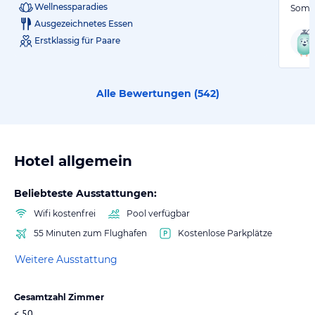
Wellnessparadies
Somme
Ausgezeichnetes Essen
Erstklassig für Paare
Alle Bewertungen (
542
)
Hotel allgemein
Beliebteste Ausstattungen:
Wifi kostenfrei
Pool verfügbar
55 Minuten zum Flughafen
Kostenlose Parkplätze
Weitere Ausstattung
Gesamtzahl Zimmer
< 50