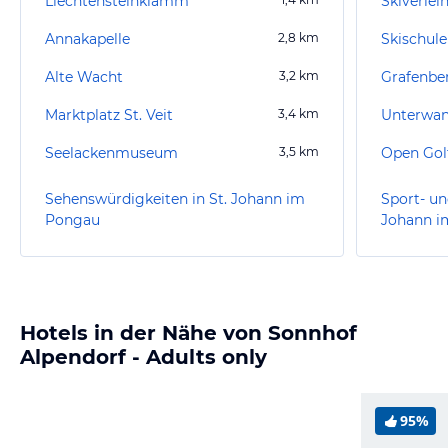
Liechtensteinklamm
Skiverlei
Annakapelle
2,8
km
Skischule
Alte Wacht
3,2
km
Grafenbe
Marktplatz St. Veit
3,4
km
Unterwa
Seelackenmuseum
3,5
km
Open Golf
Sehenswürdigkeiten in St. Johann im
Sport- un
Pongau
Johann i
Hotels in der Nähe von Sonnhof
Alpendorf - Adults only
95%