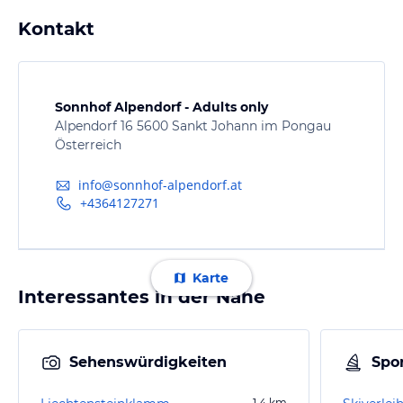
Kontakt
Sonnhof Alpendorf - Adults only
Alpendorf 16 5600 Sankt Johann im Pongau
Österreich
info@sonnhof-alpendorf.at
+4364127271
Karte
Interessantes in der Nähe
Sehenswürdigkeiten
Spor
1,4
km