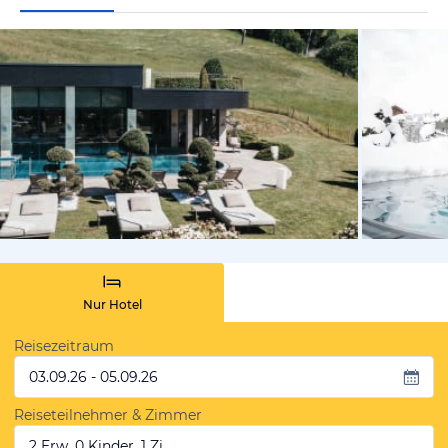
vom Hoteli
Nur Hotel
Reisezeitraum
03.09.26 - 05.09.26
Reiseteilnehmer & Zimmer
2 Erw, 0 Kinder, 1 Zi.