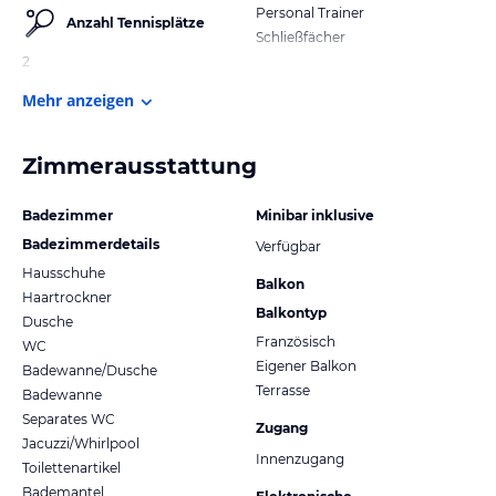
Personal Trainer
Anzahl Tennisplätze
Schließfächer
2
Mehr anzeigen
Zimmerausstattung
Badezimmer
Minibar inklusive
Badezimmerdetails
Verfügbar
Hausschuhe
Balkon
Haartrockner
Balkontyp
Dusche
Französisch
WC
Eigener Balkon
Badewanne/Dusche
Terrasse
Badewanne
Separates WC
Zugang
Jacuzzi/Whirlpool
Innenzugang
Toilettenartikel
Bademantel