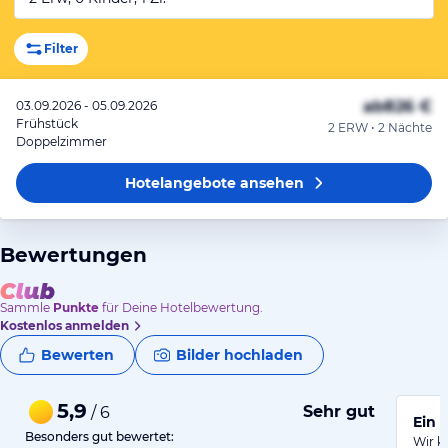
Filter
ab
826 €
03.09.2026 - 05.09.2026
Frühstück
2 ERW • 2 Nächte
Doppelzimmer
Hotelangebote
ansehen
Bewertungen
Sammle
Punkte
für Deine Hotelbewertung.
Kostenlos anmelden
Bewerten
Bilder hochladen
5,9
Sehr gut
/ 6
Ein 
Besonders gut bewertet:
Wir k