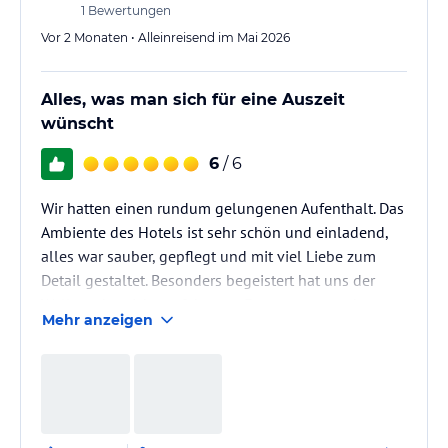
1
Bewertungen
Vor 2 Monaten • Alleinreisend im Mai 2026
Alles, was man sich für eine Auszeit
wünscht
6
/ 6
Wir hatten einen rundum gelungenen Aufenthalt. Das
Ambiente des Hotels ist sehr schön und einladend,
alles war sauber, gepflegt und mit viel Liebe zum
Detail gestaltet. Besonders begeistert hat uns der
Wellnessbereich, perfekt zum Entspannen und
Mehr anzeigen
Erholen. Auch das Angebot an Massagen hat den
Aufenthalt zusätzlich aufgewertet.
Der Service war durchweg freundlich und
aufmerksam, man hat sich jederzeit willkommen
gefühlt. Auch das Essen hat genau unseren