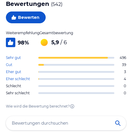
Bewertungen
(
542
)
Bewerten
Weiterempfehlung
Gesamtbewertung
5,9
/ 6
98
%
Sehr gut
496
Gut
39
Eher gut
3
Eher schlecht
4
Schlecht
0
Sehr schlecht
0
Wie wird die Bewertung berechnet?