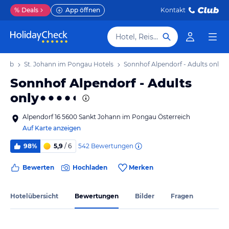
%
Deals
App öffnen
Kontakt
Hotel, Reiseziel
rlaub
St. Johann im Pongau Hotels
Sonnhof Alpendorf - Adults only
Sonnhof Alpendorf - Adults
only
Alpendorf 16 5600 Sankt Johann im Pongau Österreich
Auf Karte anzeigen
542
Bewertungen
98%
5,9
/ 6
Bewerten
Hochladen
Merken
Hotelübersicht
Bewertungen
Bilder
Fragen