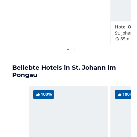
Hotel Obe
St. Johann
85m
Beliebte Hotels in St. Johann im
Pongau
100%
100%