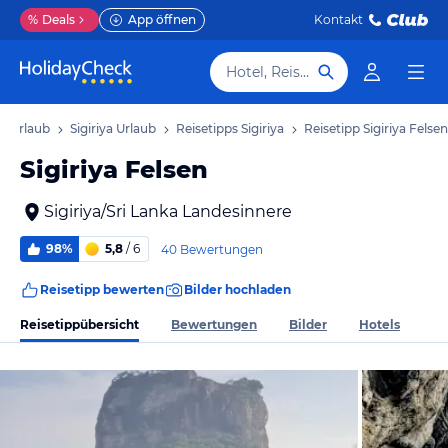
%
Deals
App öffnen
Kontakt
Hotel, Reiseziel
re Urlaub
Sigiriya Urlaub
Reisetipps Sigiriya
Reisetipp Sigiriya Felsen
Sigiriya Felsen
Sigiriya/Sri Lanka Landesinnere
98%
5,8
/ 6
40 Bewertungen
Reisetipp bewerten
Bilder hochladen
Reisetippübersicht
Bewertungen
Bilder
Hotels