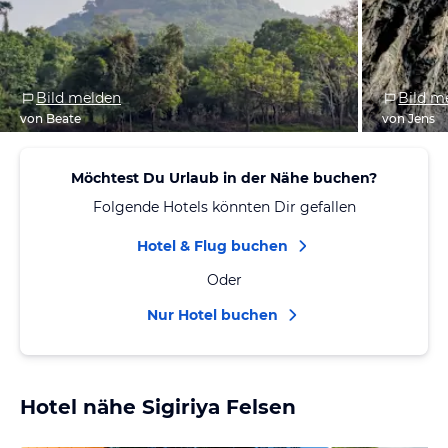
Bild melden
Bild m
von Beate
von Jens
Möchtest Du Urlaub in der Nähe buchen?
Folgende Hotels könnten Dir gefallen
Hotel & Flug buchen
Oder
Nur Hotel buchen
Hotel nähe Sigiriya Felsen