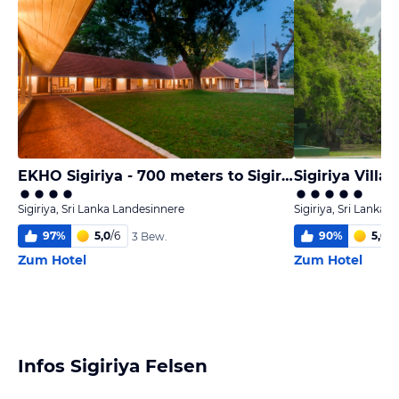
EKHO Sigiriya - 700 meters to Sigiriya Rock
Sigiriya Villa
Sigiriya, Sri Lanka Landesinnere
Sigiriya, Sri Lanka 
97
%
5,0
/
6
90
%
5,0
/
6
3 Bew.
Zum Hotel
Zum Hotel
Infos Sigiriya Felsen