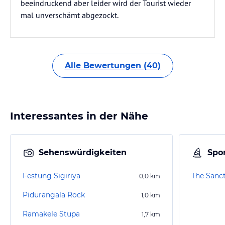
beeindruckend aber leider wird der Tourist wieder
mal unverschämt abgezockt.
Alle Bewertungen (40)
Interessantes in der Nähe
Sehenswürdigkeiten
Spor
Festung Sigiriya
0,0
km
Pidurangala Rock
1,0
km
Ramakele Stupa
1,7
km