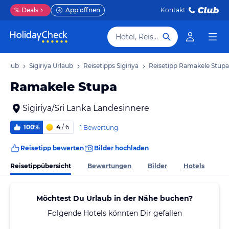
%
Deals
App öffnen
Kontakt
Hotel, Reiseziel
Urlaub
Sigiriya Urlaub
Reisetipps Sigiriya
Reisetipp Ramakele Stupa
Ramakele Stupa
Sigiriya/Sri Lanka Landesinnere
100%
4
/ 6
1 Bewertung
Reisetipp bewerten
Bilder hochladen
Reisetippübersicht
Bewertungen
Bilder
Hotels
Möchtest Du Urlaub in der Nähe buchen?
Folgende Hotels könnten Dir gefallen