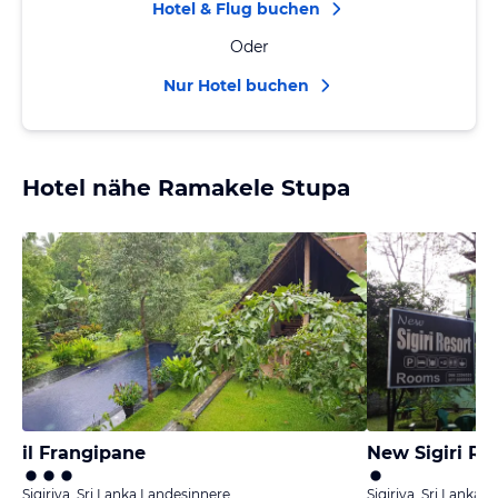
Hotel & Flug buchen
Oder
Nur Hotel buchen
Hotel nähe Ramakele Stupa
il Frangipane
New Sigiri Re
Sigiriya, Sri Lanka Landesinnere
Sigiriya, Sri Lanka 