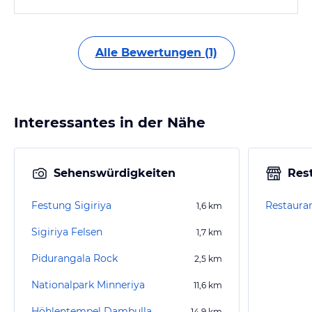
Alle Bewertungen (1)
Interessantes in der Nähe
Sehenswürdigkeiten
Res
Festung Sigiriya
1,6
km
Sigiriya Felsen
1,7
km
Pidurangala Rock
2,5
km
Nationalpark Minneriya
11,6
km
Höhlentempel Dambulla
14,9
km