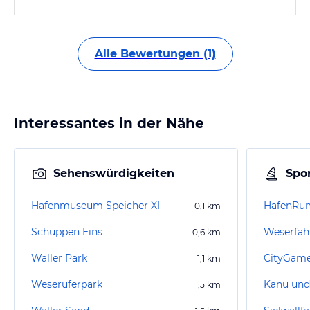
Alle Bewertungen (1)
Interessantes in der Nähe
Sehenswürdigkeiten
Spor
Hafenmuseum Speicher XI
HafenRu
0,1
km
Schuppen Eins
Weserfäh
0,6
km
Waller Park
CityGam
1,1
km
Weseruferpark
1,5
km