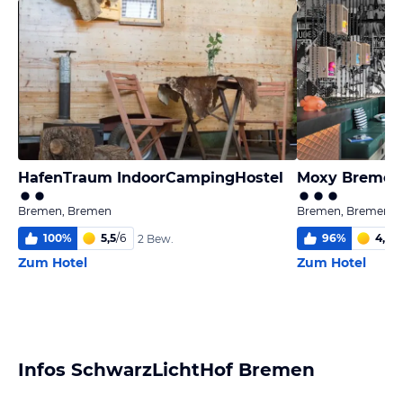
HafenTraum IndoorCampingHostel
Moxy Bremen
Bremen, Bremen
Bremen, Bremen
100
%
5,5
/
6
96
%
4,9
/
6
2 Bew.
Zum Hotel
Zum Hotel
Infos SchwarzLichtHof Bremen