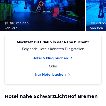
Bild melden
Bild m
von Jörn
von Jörn
Möchtest Du Urlaub in der Nähe buchen?
Folgende Hotels könnten Dir gefallen
Hotel & Flug buchen
Oder
Nur Hotel buchen
Hotel nähe SchwarzLichtHof Bremen