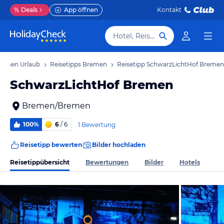
%
Deals
App öffnen
Kontakt
Hotel, Reiseziel
remen Urlaub
Reisetipps Bremen
Reisetipp SchwarzLichtHof Bremen
SchwarzLichtHof Bremen
Bremen/Bremen
100%
6
/ 6
1 Bewertung
Reisetipp bewerten
Bilder hochladen
Reisetippübersicht
Bewertungen
Bilder
Hotels