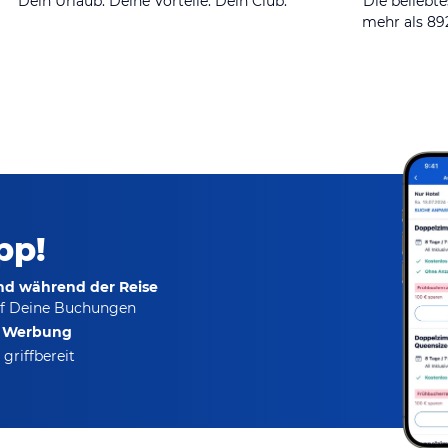
Dein Urlaub. Deine Vorteile. Dein Club.
Die beliebte
mehr als 8
pp!
und während der Reise
f Deine Buchungen
e Werbung
griffbereit