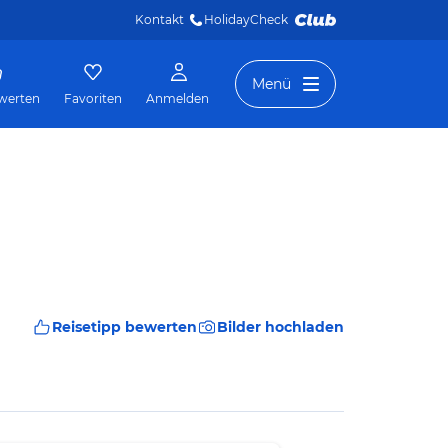
Kontakt
HolidayCheck 
Menü
werten
Favoriten
Anmelden
Reisetipp bewerten
Bilder hochladen