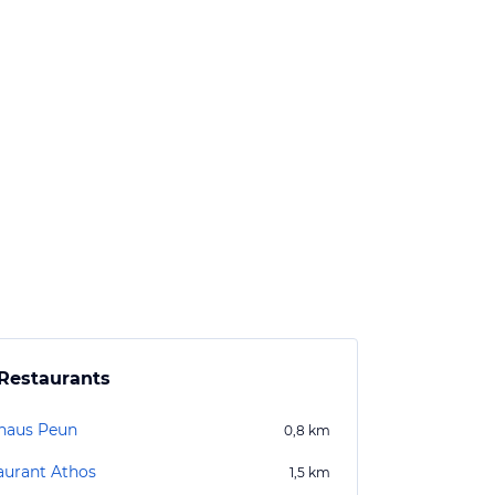
Restaurants
haus Peun
0,8
km
aurant Athos
1,5
km