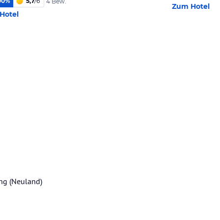
00
%
5,7
/
6
4 Bew.
Zum Hotel
Hotel
ung (Neuland)