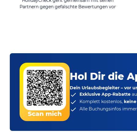
HolidayCheck geht gemeinsam mit seinen
Partnern gegen gefälschte Bewertungen vor
Hol Dir die A
Dein Urlaubsbegleiter – vor 
Exklusive App-Rabatte
au
Komplett kostenlos,
kein
Alle Buchungsinfos immer 
Scan mich