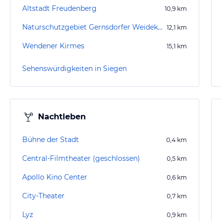
Altstadt Freudenberg
10,9
km
Naturschutzgebiet Gernsdorfer Weidekämpe
12,1
km
Wendener Kirmes
15,1
km
Sehenswürdigkeiten in Siegen
Nachtleben
Bühne der Stadt
0,4
km
Central-Filmtheater (geschlossen)
0,5
km
Apollo Kino Center
0,6
km
City-Theater
0,7
km
Lyz
0,9
km