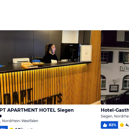
PT APARTMENT HOTEL Siegen
Hotel-Gasth
Siegen, Nordrhe
, Nordrhein-Westfalen
82
%
4