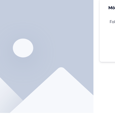
Mö
Fo