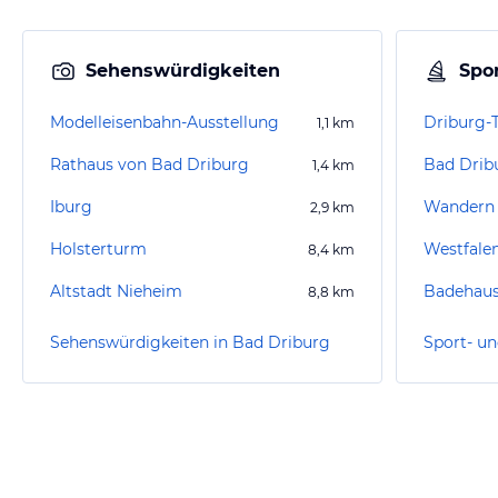
Sehenswürdigkeiten
Spor
Modelleisenbahn-Ausstellung
Driburg-
1,1
km
Rathaus von Bad Driburg
Bad Dribu
1,4
km
Iburg
Wandern
2,9
km
Holsterturm
Westfale
8,4
km
Altstadt Nieheim
Badehaus
8,8
km
Sehenswürdigkeiten in Bad Driburg