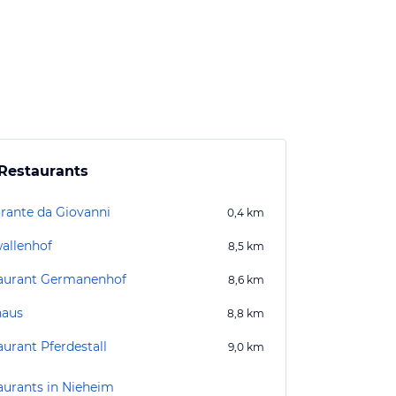
Restaurants
orante da Giovanni
0,4
km
allenhof
8,5
km
aurant Germanenhof
8,6
km
aus
8,8
km
aurant Pferdestall
9,0
km
aurants in Nieheim