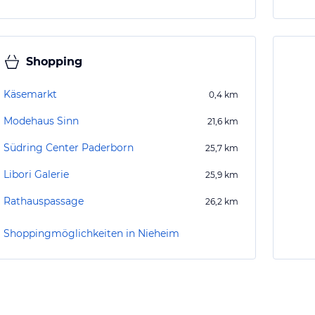
Shopping
Käsemarkt
0,4
km
Modehaus Sinn
21,6
km
Südring Center Paderborn
25,7
km
Libori Galerie
25,9
km
Rathauspassage
26,2
km
Shoppingmöglichkeiten in Nieheim