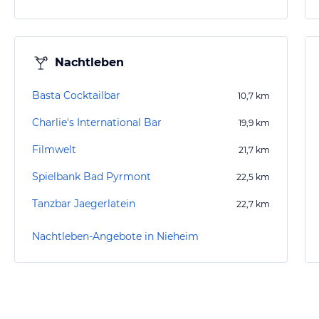
Nachtleben
Basta Cocktailbar
10,7
km
Charlie's International Bar
19,9
km
Filmwelt
21,7
km
Spielbank Bad Pyrmont
22,5
km
Tanzbar Jaegerlatein
22,7
km
Nachtleben-Angebote in Nieheim