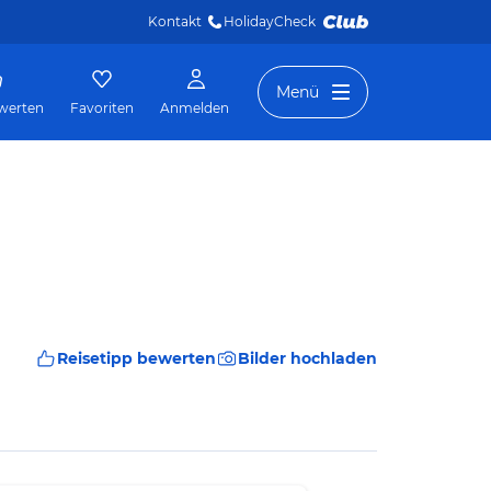
Kontakt
HolidayCheck 
Menü
werten
Favoriten
Anmelden
Reisetipp bewerten
Bilder hochladen