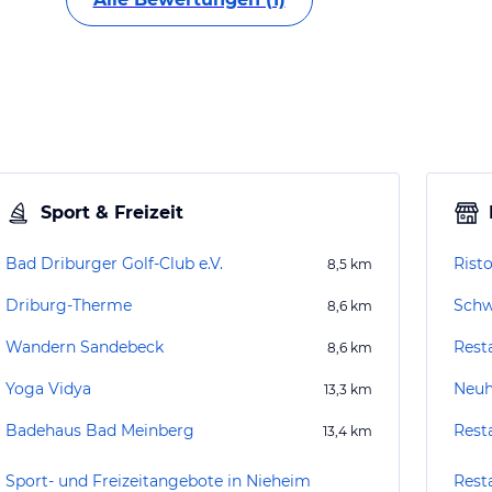
Sport & Freizeit
Bad Driburger Golf-Club e.V.
Rist
8,5
km
Driburg-Therme
Schw
8,6
km
Wandern Sandebeck
Rest
8,6
km
Yoga Vidya
Neuh
13,3
km
Badehaus Bad Meinberg
Rest
13,4
km
Sport- und Freizeitangebote in Nieheim
Rest