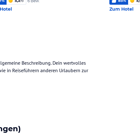
7
%
5,3
/
6
85
%
5,
6 Bew.
Hotel
Zum Hotel
allgemeine Beschreibung. Dein wertvolles
n wie in Reiseführern anderen Urlaubern zur
ngen)