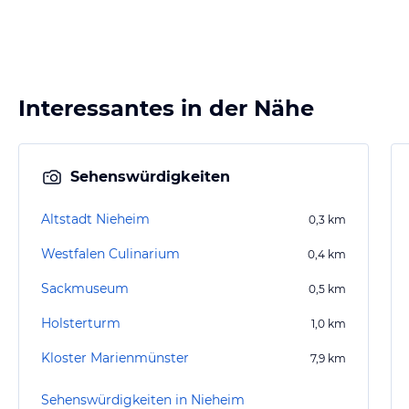
Interessantes in der Nähe
Sehenswürdigkeiten
Altstadt Nieheim
0,3
km
Westfalen Culinarium
0,4
km
Sackmuseum
0,5
km
Holsterturm
1,0
km
Kloster Marienmünster
7,9
km
Sehenswürdigkeiten in Nieheim