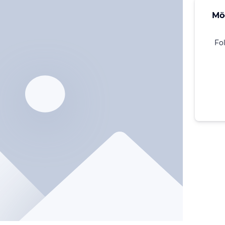
Mö
Fo