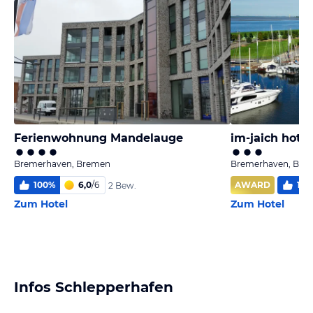
Ferienwohnung Mandelauge
im-jaich hote
Bremerhaven, Bremen
Bremerhaven, Bre
100
%
6,0
/
6
AWARD
100
2 Bew.
Zum Hotel
Zum Hotel
Infos Schlepperhafen