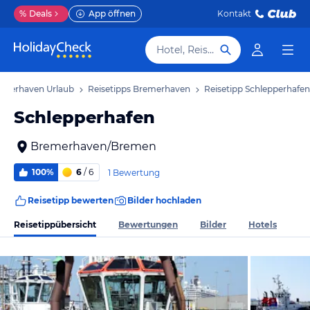
%
Deals
App öffnen
Kontakt
Hotel, Reiseziel
emerhaven Urlaub
Reisetipps Bremerhaven
Reisetipp Schlepperhafen
Schlepperhafen
Bremerhaven/Bremen
100%
6
/ 6
1 Bewertung
Reisetipp bewerten
Bilder hochladen
Reisetippübersicht
Bewertungen
Bilder
Hotels