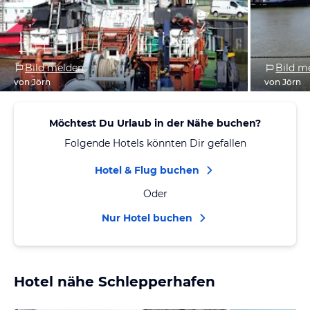
Bild melden
Bild m
von Jörn
von Jörn
Möchtest Du Urlaub in der Nähe buchen?
Folgende Hotels könnten Dir gefallen
Hotel & Flug buchen
Oder
Nur Hotel buchen
Hotel nähe Schlepperhafen