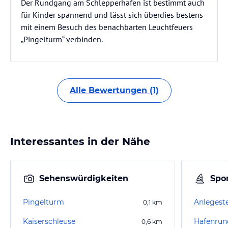
Der Rundgang am Schlepperhafen ist bestimmt auch
für Kinder spannend und lässt sich überdies bestens
mit einem Besuch des benachbarten Leuchtfeuers
„Pingelturm“ verbinden.
Alle Bewertungen (1)
Interessantes in der Nähe
Sehenswürdigkeiten
Spor
Pingelturm
0,1
km
Kaiserschleuse
Hafenrun
0,6
km