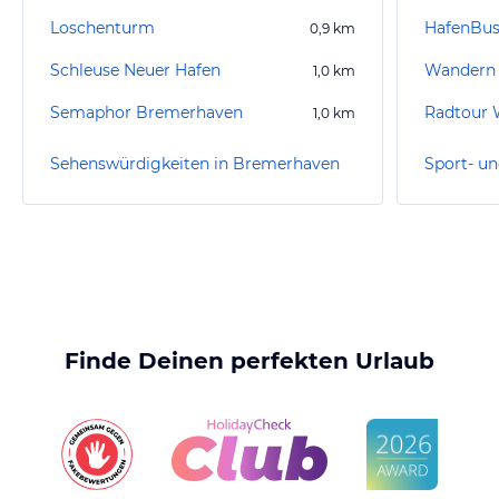
Loschenturm
HafenBu
0,9
km
Schleuse Neuer Hafen
Wandern
1,0
km
Semaphor Bremerhaven
1,0
km
Sehenswürdigkeiten in Bremerhaven
Finde Deinen perfekten Urlaub