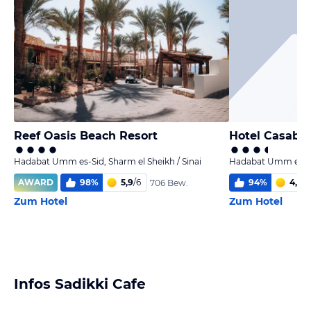
Reef Oasis Beach Resort
Hotel Casabl
Hadabat Umm es-Sid, Sharm el Sheikh / Sinai
Hadabat Umm es-Sid
AWARD
98
%
5,9
/
6
94
%
4,8
/
6
706 Bew.
Zum Hotel
Zum Hotel
Infos Sadikki Cafe