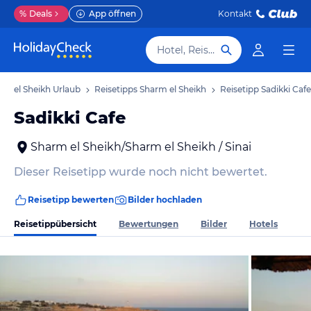
%
Deals
App öffnen
Kontakt
Hotel, Reiseziel
rm el Sheikh Urlaub
Reisetipps Sharm el Sheikh
Reisetipp Sadikki Cafe
Sadikki Cafe
Sharm el Sheikh/Sharm el Sheikh / Sinai
Dieser Reisetipp wurde noch nicht bewertet.
Reisetipp bewerten
Bilder hochladen
Reisetippübersicht
Bewertungen
Bilder
Hotels