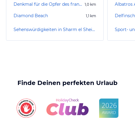
Denkmal für die Opfer des französischen Flugzeugabsturzes
Albatros
1,0
km
Diamond Beach
1,1
km
Sehenswürdigkeiten in Sharm el Sheikh
Finde Deinen perfekten Urlaub