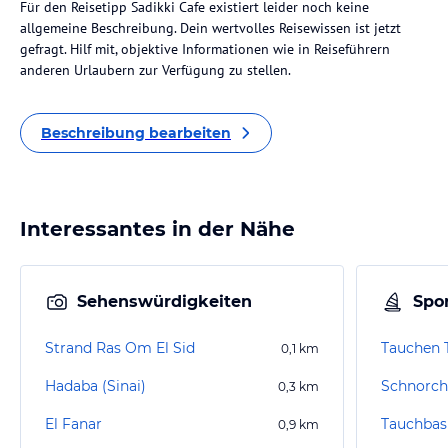
Für den Reisetipp Sadikki Cafe existiert leider noch keine
allgemeine Beschreibung. Dein wertvolles Reisewissen ist jetzt
gefragt. Hilf mit, objektive Informationen wie in Reiseführern
anderen Urlaubern zur Verfügung zu stellen.
Beschreibung bearbeiten
Interessantes in der Nähe
Sehenswürdigkeiten
Spor
Strand Ras Om El Sid
0,1
km
Hadaba (Sinai)
Schnorch
0,3
km
El Fanar
0,9
km