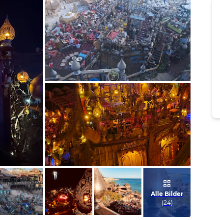
Bild melden
von Nicci
Bild melden
von Anja & Maik
Alle Bilder
(
24
)