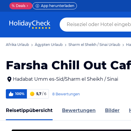
%
Deals
App herunterladen
Afrika Urlaub
Ägypten Urlaub
Sharm el Sheikh / Sinai Urlaub
Ha
Farsha Chill Out Ca
Hadabat Umm es-Sid/Sharm el Sheikh / Sinai
100%
5,7
/ 6
8 Bewertungen
Reisetippübersicht
Bewertungen
Bilder