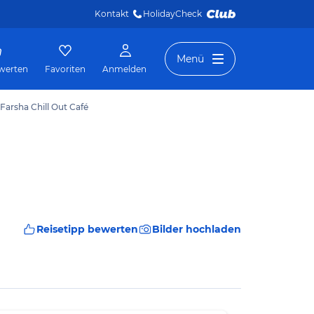
Kontakt
HolidayCheck 
Menü
werten
Favoriten
Anmelden
 Farsha Chill Out Café
Reisetipp bewerten
Bilder hochladen