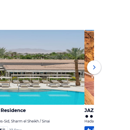
 Residence
JAZ Fanara Resort
Sid, Sharm el Sheikh / Sinai
Hadabat Umm es-Sid, Sharm
,6
/
6
99
%
5,3
/
6