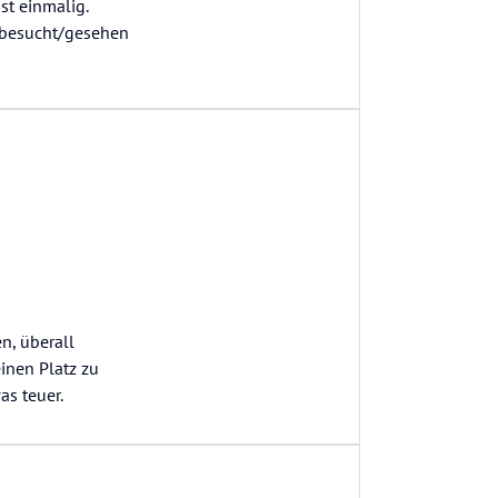
st einmalig.
 besucht/gesehen
n, überall
einen Platz zu
as teuer.