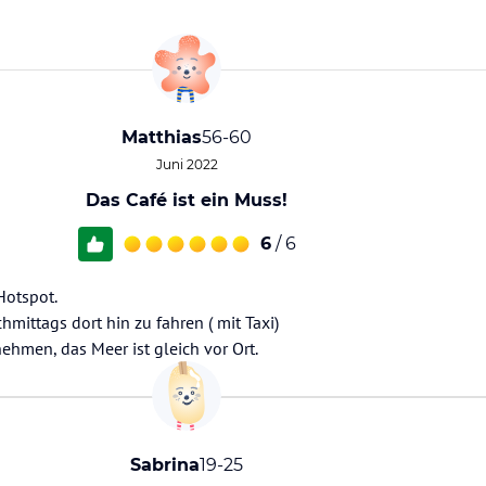
Matthias
56-60
Juni 2022
Das Café ist ein Muss!
6
/ 6
Hotspot.
mittags dort hin zu fahren ( mit Taxi)
men, das Meer ist gleich vor Ort.
Sabrina
19-25