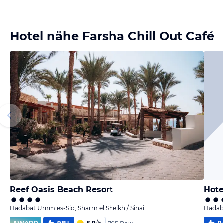
Bild
Bild
Bild
Bild
melden
melden
melden
melden
von Maksym
von Silvana
von Silvana
von Silvana
Hotel nähe Farsha Chill Out Café
Reef Oasis Beach Resort
Hote
Hadabat Umm es-Sid, Sharm el Sheikh / Sinai
Hadaba
AWARD
98
%
5,9
/
6
9