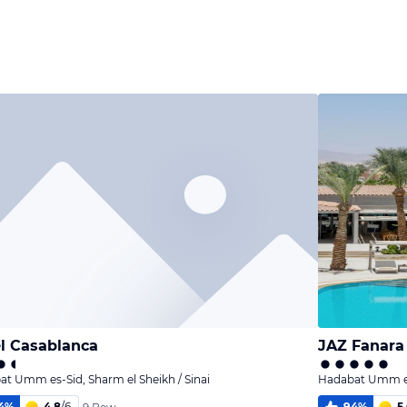
Bild
Bild
Bild
melden
melden
melden
von Silvana
von Christian
von Christian
l Casablanca
JAZ Fanara
t Umm es-Sid, Sharm el Sheikh / Sinai
Hadabat Umm es-
4
%
4,8
/
6
94
%
5