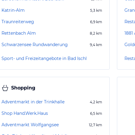
Katrin-Alm
5,3
km
Traunreiterweg
Resta
6,9
km
Rettenbach Alm
1881 
8,2
km
Schwarzensee Rundwanderung
Gold
9,4
km
Sport- und Freizeitangebote in Bad Ischl
Rest
Shopping
Adventmarkt in der Trinkhalle
4,2
km
Shop Hand.Werk.Haus
6,5
km
Adventmarkt Wolfgangsee
12,7
km