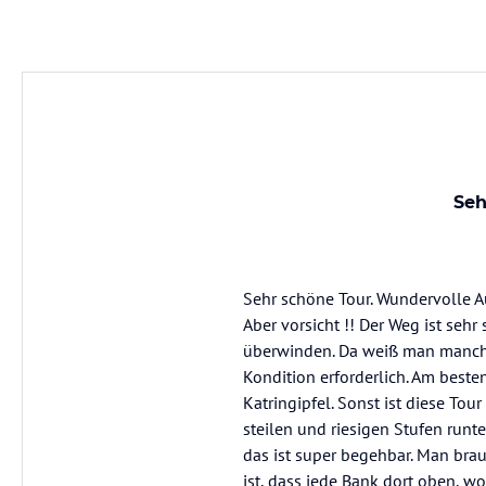
Seh
Sehr schöne Tour. Wundervolle A
Aber vorsicht !! Der Weg ist seh
überwinden. Da weiß man manch
Kondition erforderlich. Am best
Katringipfel. Sonst ist diese To
steilen und riesigen Stufen runt
das ist super begehbar. Man brau
ist, dass jede Bank dort oben, w