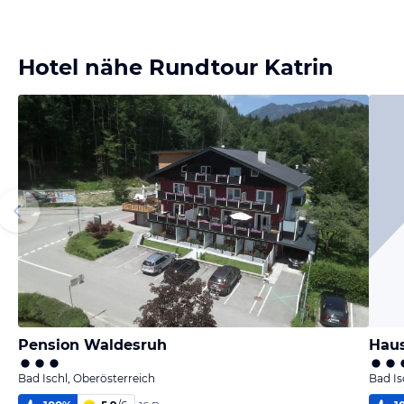
Hotel nähe Rundtour Katrin
Pension Waldesruh
Haus
Bad Ischl, Oberösterreich
Bad Is