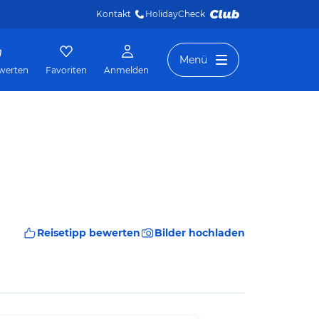
Kontakt
HolidayCheck 
Menü
werten
Favoriten
Anmelden
Reisetipp bewerten
Bilder hochladen