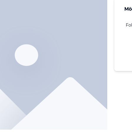
Mö
Fo