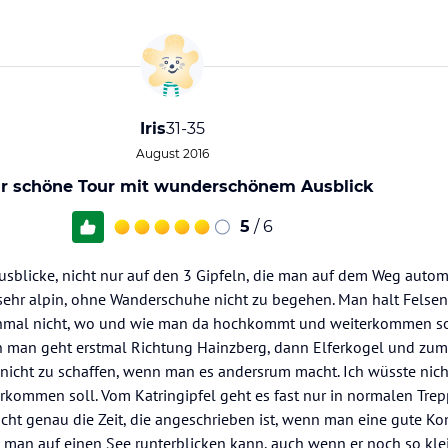
Iris
31-35
August 2016
r schöne Tour mit wunderschönem Ausblick
5
/ 6
usblicke, nicht nur auf den 3 Gipfeln, die man auf dem Weg autom
r sehr alpin, ohne Wanderschuhe nicht zu begehen. Man halt Felse
mal nicht, wo und wie man da hochkommt und weiterkommen sol
en man geht erstmal Richtung Hainzberg, dann Elferkogel und zu
ur nicht zu schaffen, wenn man es andersrum macht. Ich wüsste nic
erkommen soll. Vom Katringipfel geht es fast nur in normalen Trep
cht genau die Zeit, die angeschrieben ist, wenn man eine gute Ko
o man auf einen See runterblicken kann, auch wenn er noch so kle