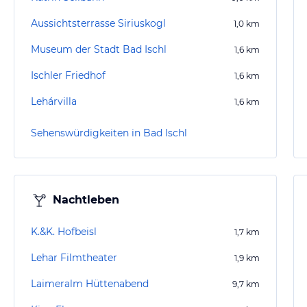
Aussichtsterrasse Siriuskogl
1,0
km
Museum der Stadt Bad Ischl
1,6
km
Ischler Friedhof
1,6
km
Lehárvilla
1,6
km
Sehenswürdigkeiten in Bad Ischl
Nachtleben
K.&K. Hofbeisl
1,7
km
Lehar Filmtheater
1,9
km
Laimeralm Hüttenabend
9,7
km