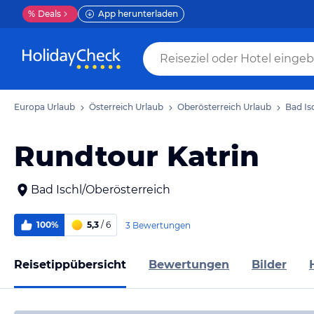
%
Deals
App herunterladen
Europa Urlaub
Österreich Urlaub
Oberösterreich Urlaub
Bad Is
Rundtour Katrin
Bad Ischl/Oberösterreich
100%
5,3
/ 6
3 Bewertungen
Reisetippübersicht
Bewertungen
Bilder