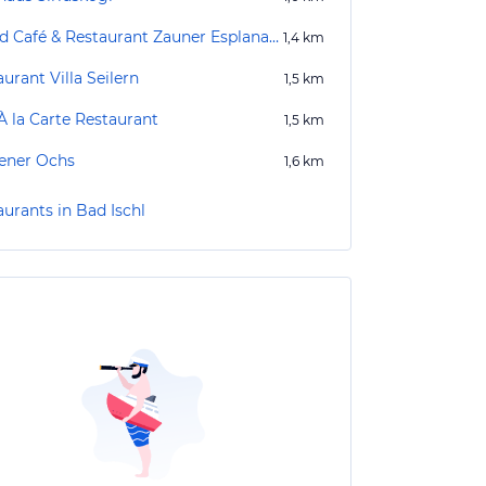
Grand Café & Restaurant Zauner Esplanade
1,4
km
urant Villa Seilern
1,5
km
À la Carte Restaurant
1,5
km
ener Ochs
1,6
km
aurants in Bad Ischl