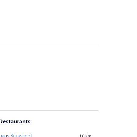
Restaurants
haus Siriuskogl
1,0
km