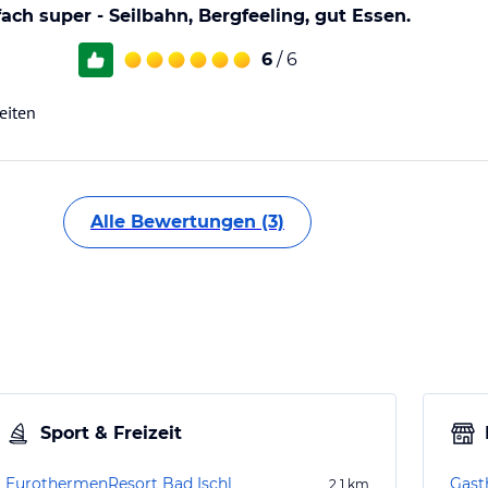
fach super - Seilbahn, Bergfeeling, gut Essen.
6
/ 6
eiten
Alle Bewertungen (3)
Sport & Freizeit
EurothermenResort Bad Ischl
Gast
2,1
km