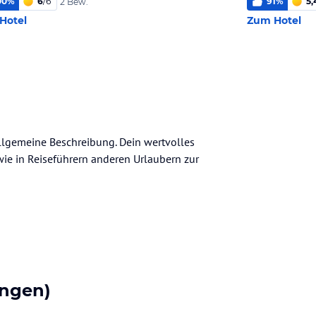
00
%
6
/
6
91
%
5,
2 Bew.
Hotel
Zum Hotel
allgemeine Beschreibung. Dein wertvolles
n wie in Reiseführern anderen Urlaubern zur
ngen)