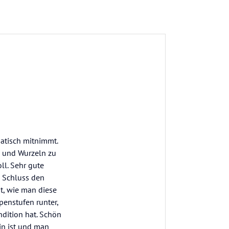
atisch mitnimmt.
n und Wurzeln zu
l. Sehr gute
m Schluss den
ht, wie man diese
penstufen runter,
ndition hat. Schön
in ist und man