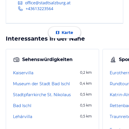
office@stadtsalzburg.at
+43613223564
Karte
Interessantes in der Nähe
Sehenswürdigkeiten
Spor
Kaiservilla
0,2
km
Eurother
Museum der Stadt Bad Ischl
0,4
km
Rundtour
Stadtpfarrkirche St. Nikolaus
0,5
km
Katrin-A
Bad Ischl
0,5
km
Rettenba
Lehárvilla
0,5
km
Traunrei