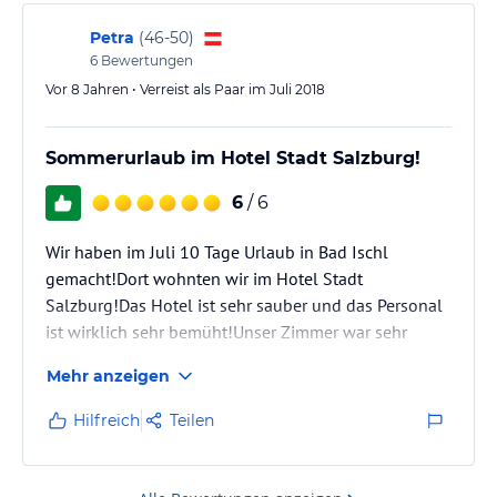
Petra
(
46-50
)
6
Bewertungen
Vor 8 Jahren • Verreist als Paar im Juli 2018
Sommerurlaub im Hotel Stadt Salzburg!
6
/ 6
Wir haben im Juli 10 Tage Urlaub in Bad Ischl
gemacht!Dort wohnten wir im Hotel Stadt
Salzburg!Das Hotel ist sehr sauber und das Personal
ist wirklich sehr bemüht!Unser Zimmer war sehr
geräumig und sauber!Auch hat man von dort eine
Mehr anzeigen
sehr gute Anbindung an das öffentliche
Verkehrsnetz!Das Frühstück war auch sehr
Hilfreich
Teilen
zufriedenstellend!Und es wurde immer gefragt ob
alles zu unserer Zufriedenheit sei!Wir würden
unseren Urlaub sofort wieder im Hotel Stadt