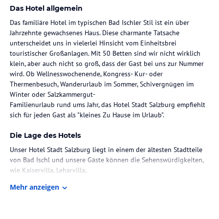
Das Hotel allgemein
Das familiäre Hotel im typischen Bad Ischler Stil ist ein über
Jahrzehnte gewachsenes Haus. Diese charmante Tatsache
unterscheidet uns in vielerlei Hinsicht vom Einheitsbrei
touristischer Großanlagen. Mit 50 Betten sind wir nicht wirklich
klein, aber auch nicht so groß, dass der Gast bei uns zur Nummer
wird. Ob Wellnesswochenende, Kongress- Kur- oder
Thermenbesuch, Wanderurlaub im Sommer, Schivergnügen im
Winter oder Salzkammergut-
Familienurlaub rund ums Jahr, das Hotel Stadt Salzburg empfiehlt
Die Lage des Hotels
Unser Hotel Stadt Salzburg liegt in einem der ältesten Stadtteile
von Bad Ischl und unsere Gäste können die Sehenswürdigkeiten,
wie Kaiservilla, Leharvilla,
sowie das Ortzsentrum mit dem weltberühmten Café Zauner, den
Mehr anzeigen
Kurpark, die Therme und das Kongress- und Operettenhaus in nur
wenigen Gehminuten erreichen. Die einfachste Zufahrt zum Hotel
erfolgt über die Einfahrt "West" von Bad Ischl die direkt in die