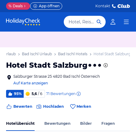
%
Deals
App öffnen
Kontakt
Hotel, Reiseziel
ch Urlaub
Bad Ischl Urlaub
Bad Ischl Hotels
Hotel Stadt Salzburg
Hotel Stadt Salzburg
Salzburger Strasse 25 4820 Bad Ischl Österreich
Auf Karte anzeigen
71
Bewertungen
95%
5,6
/ 6
Bewerten
Hochladen
Merken
Hotelübersicht
Bewertungen
Bilder
Fragen