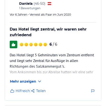
Hinweis:
Allgemeine und unverbindliche
Daniela
(
46-50
)
Hoteliers-/Veranstalter-/Kataloginformationen. Alle Angaben
1
Bewertungen
ohne Gewähr und ohne Prüfung durch HolidayCheck. Bitte
Vor 6 Jahren • Verreist als Paar im Juni 2020
lies vor der Buchung die verbindlichen
Angebotsdetails
des
jeweiligen Veranstalters.
Das Hotel liegt zentral, wir waren sehr
zufriedend
6
/ 6
Das Hotel liegt 5 Gehminuten vom Zentrum entfernt
und liegt sehr Zentral für Ausflüge in allen
Richtungen des Salzkammergut 's.
Vom Ankommen bis zur Abreise hatten wir eine sehr
nette Zeit im Hotel. In der Früh wurde von der Chefin
Mehr anzeigen
das Frühstückbuffet vorbereitet und aufgefüllt. Es
gibt eine nette gemütliche Bar wo wir sehr herzlich
Hilfreich
Teilen
und nett vom Chef bedient wurden. Das Zimmer war
geräumig, sehr hell, gemütlich und sauber.