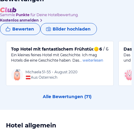
Sammle
Punkte
für Deine Hotelbewertung.
Kostenlos anmelden
Bewerten
Bilder hochladen
Top Hotel mit fantastischem Frühstück
6
/ 6
Das 
Ein kleines feines Hotel mit Geschichte. Ich mag
Das H
Hotels die eine Geschichte haben. Das…
weiterlesen
und li
Michaela
51-55
•
August 2020
Aus Österreich
Alle Bewertungen (
71
)
Hotel allgemein