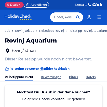
%
Deals
App öffnen
Kontakt
Hotel, Reiseziel
n Urlaub
Rovinj Urlaub
Reisetipps Rovinj
Reisetipp Rovinj Aquarium
Rovinj Aquarium
Rovinj/Istrien
Dieser Reisetipp wurde noch nicht bewertet.
Reisetipp bewerten
Bilder hochladen
Reisetippübersicht
Bewertungen
Bilder
Hotels
Möchtest Du Urlaub in der Nähe buchen?
Folgende Hotels könnten Dir gefallen