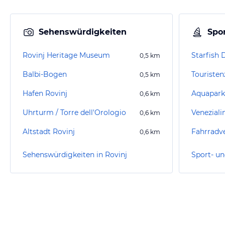
Sehenswürdigkeiten
Spor
Rovinj Heritage Museum
Starfish 
0,5
km
Balbi-Bogen
Touristen
0,5
km
Hafen Rovinj
Aquapark
0,6
km
Uhrturm / Torre dell'Orologio
Veneziali
0,6
km
Altstadt Rovinj
0,6
km
Sehenswürdigkeiten in Rovinj
Sport- un