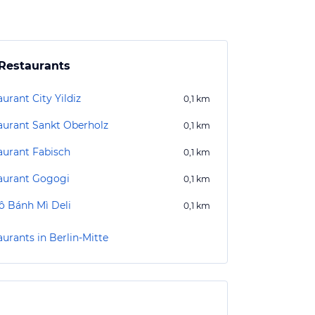
Restaurants
urant City Yildiz
0,1
km
aurant Sankt Oberholz
0,1
km
aurant Fabisch
0,1
km
aurant Gogogi
0,1
km
ô Bánh Mì Deli
0,1
km
urants in Berlin-Mitte