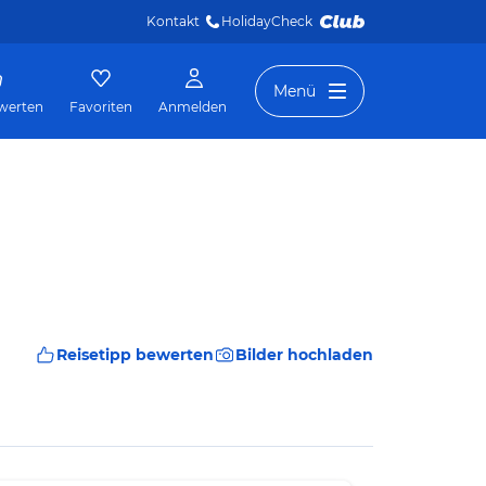
Kontakt
HolidayCheck 
Menü
werten
Favoriten
Anmelden
Reisetipp bewerten
Bilder hochladen