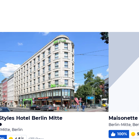
Bild
Bild
Bild
melden
melden
melden
von Klaus
von Klaus
von Klaus
 Styles Hotel Berlin Mitte
Berlin-Mitte, Ber
-Mitte, Berlin
100
%
5
0
%
4,5
/
6