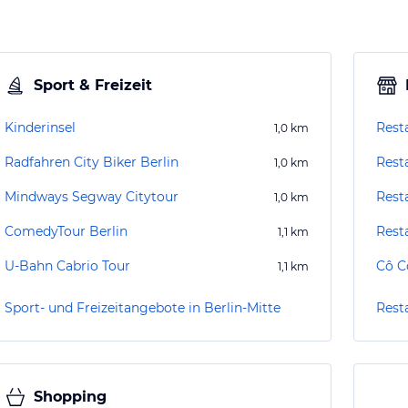
Sport & Freizeit
Kinderinsel
Resta
1,0
km
Radfahren City Biker Berlin
Rest
1,0
km
Mindways Segway Citytour
Rest
1,0
km
ComedyTour Berlin
Rest
1,1
km
U-Bahn Cabrio Tour
Cô C
1,1
km
Sport- und Freizeitangebote in Berlin-Mitte
Resta
Shopping