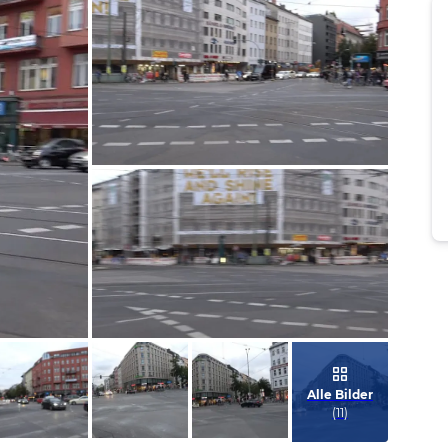
Bild melden
von Klaus
Bild melden
von Klaus
Alle Bilder
(
11
)