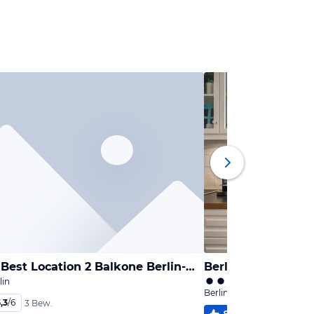
Maisonette Best Location 2 Balkone Berlin-Mitte
Berlin Gorki Apar
lin
Berlin-Mitte, Berlin
,3
/
6
3 Bew.
95
%
5,8
/
6