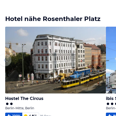
Bild
Bild
Bild
Bild
melden
melden
melden
melden
von Klaus
von Klaus
von Klaus
von Klaus
Hotel nähe Rosenthaler Platz
Hostel The Circus
ibis
Berlin-Mitte, Berlin
Berlin
100
%
4,8
/
6
8