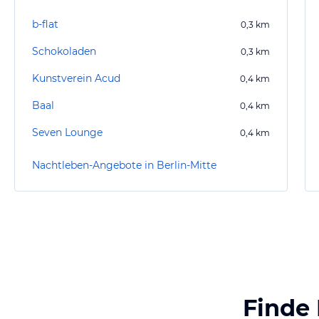
b-flat
0,3
km
Schokoladen
0,3
km
Kunstverein Acud
0,4
km
Baal
0,4
km
Seven Lounge
0,4
km
Nachtleben-Angebote in Berlin-Mitte
Finde