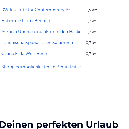
KW Institute for Contemporary Art
0,5
km
Hutmode Fiona Bennett
0,7
km
Askania Uhrenmanufaktur in den Hackeschen Höfen
0,7
km
Italienische Spezialitäten Salumeria
0,7
km
Grüne Erde-Welt Berlin
0,7
km
Shoppingmöglichkeiten in Berlin-Mitte
 Deinen perfekten Urlaub