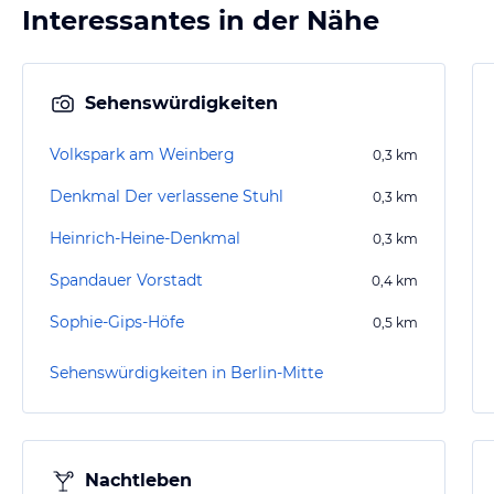
Interessantes in der Nähe
Sehenswürdigkeiten
Volkspark am Weinberg
0,3
km
Denkmal Der verlassene Stuhl
0,3
km
Heinrich-Heine-Denkmal
0,3
km
Spandauer Vorstadt
0,4
km
Sophie-Gips-Höfe
0,5
km
Sehenswürdigkeiten in Berlin-Mitte
Nachtleben