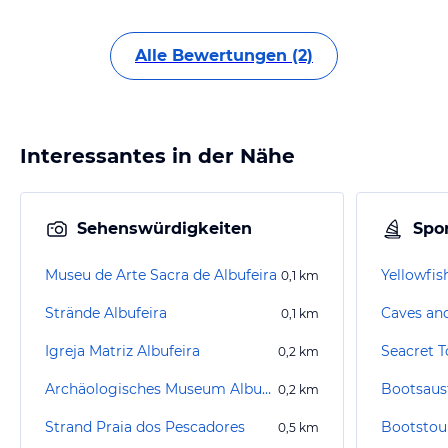
Alle Bewertungen (2)
Interessantes in der Nähe
Sehenswürdigkeiten
Spor
Museu de Arte Sacra de Albufeira
Yellowfis
0,1
km
Strände Albufeira
Caves an
0,1
km
Igreja Matriz Albufeira
Seacret T
0,2
km
Archäologisches Museum Albufeira
Bootsaus
0,2
km
Strand Praia dos Pescadores
Bootstour
0,5
km