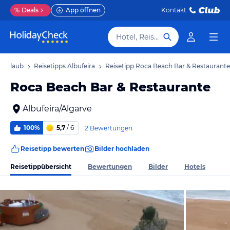
%
Deals
App öffnen
Kontakt
Hotel, Reiseziel
a Urlaub
Reisetipps Albufeira
Reisetipp Roca Beach Bar & Restaurante
Roca Beach Bar & Restaurante
Albufeira/Algarve
100%
5,7
/ 6
2 Bewertungen
Reisetipp bewerten
Bilder hochladen
Reisetippübersicht
Bewertungen
Bilder
Hotels