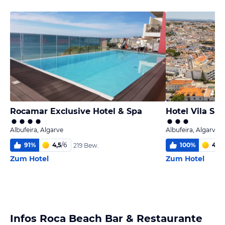
Rocamar Exclusive Hotel & Spa
Hotel Vila Sao
Albufeira, Algarve
Albufeira, Algarve
91
%
4,5
/
6
100
%
4,6
/
219 Bew.
Zum Hotel
Zum Hotel
Infos Roca Beach Bar & Restaurante