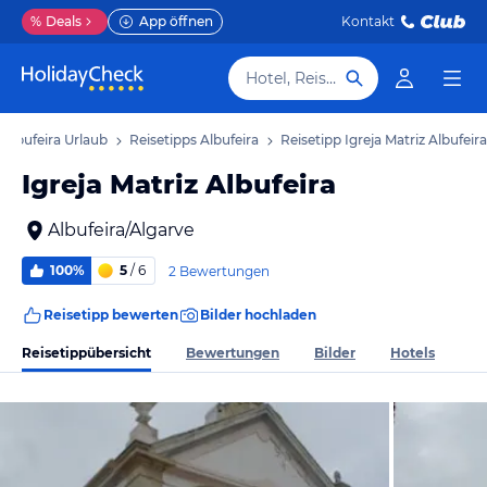
%
Deals
App öffnen
Kontakt
Hotel, Reiseziel
Albufeira Urlaub
Reisetipps Albufeira
Reisetipp Igreja Matriz Albufeira
Igreja Matriz Albufeira
Albufeira/Algarve
100%
5
/ 6
2 Bewertungen
Reisetipp bewerten
Bilder hochladen
Reisetippübersicht
Bewertungen
Bilder
Hotels