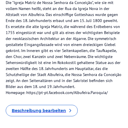
Die "Igreja Matriz de Nossa Senhora da Conceição", wie sie mit
vollem Namen heißt, steht an der Rua da Igreja Nova in der
Altstadt von Albufeira. Das einschiffige Gotteshaus wurde gegen
Ende des 18. Jahrhunderts erbaut und am 15. Juli 1800 geweiht.
Es ersetzte die alte Igreja Matriz, die während des Erdbebens von
1755 eingestürzt war und gilt als eines der wichtigsten Beispiele
der neoklassischen Architektur an der Algarve. Die symmetrisch
gestaltete Eingangsfassade wird von einem dreieckigen Giebel
gekrönt. Im Inneren gibt es vier Seitenkapellen, die Taufkapelle,
den Chor, zwei Kanzeln und zwei Nebenräume. Die wichtigste
Sehenswürdigkeit ist eine im Rokokostil gehaltene Statue aus der
zweiten Hälfte des 18. Jahrhunderts am Hauptaltar, das die
Schutzheilige der Stadt Albufeira, die Nossa Senhora da Conceição
zeigt. An den Seitenaltären und in der Sakristei befinden sich
Bilder aus dem 18. und 19. Jahrhundert.
Homepage: https://pt-pt.facebook.com/Albufeira.Paroquia/
Beschreibung bearbeiten