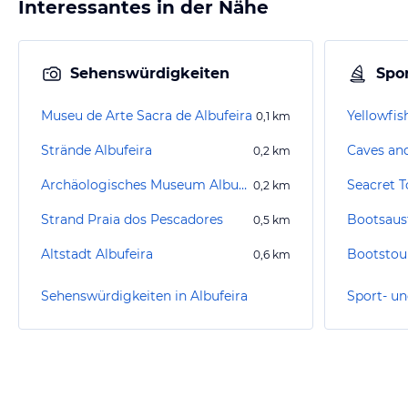
Interessantes in der Nähe
Sehenswürdigkeiten
Spor
Museu de Arte Sacra de Albufeira
Yellowfis
0,1
km
Strände Albufeira
Caves an
0,2
km
Archäologisches Museum Albufeira
Seacret T
0,2
km
Strand Praia dos Pescadores
Bootsaus
0,5
km
Altstadt Albufeira
Bootstour
0,6
km
Sehenswürdigkeiten in Albufeira