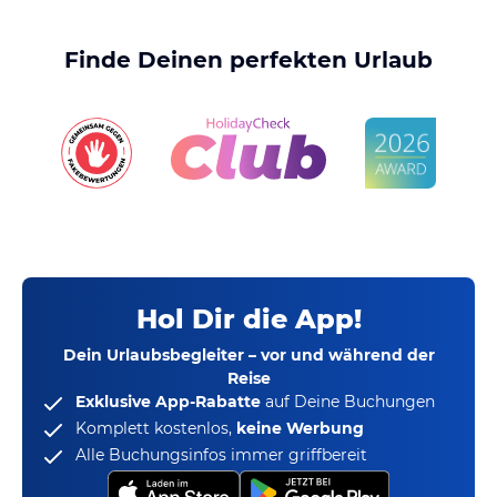
Finde Deinen perfekten Urlaub
Hol Dir die App!
Dein Urlaubsbegleiter – vor und während der
Reise
Exklusive App-Rabatte
auf Deine Buchungen
Komplett kostenlos,
keine Werbung
Alle Buchungsinfos immer griffbereit