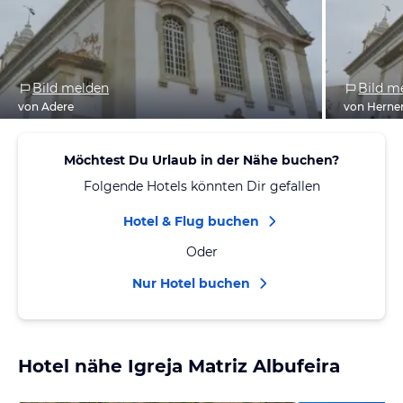
Bild melden
Bild m
von Adere
von Herne
Möchtest Du Urlaub in der Nähe buchen?
Folgende Hotels könnten Dir gefallen
Hotel & Flug buchen
Oder
Nur Hotel buchen
Hotel nähe Igreja Matriz Albufeira