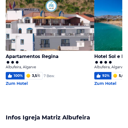
Apartamentos Regina
Hotel Sol e M
Albufeira, Algarve
Albufeira, Algarve
100
%
3,5
/
6
92
%
5,0
/
6
7 Bew.
Zum Hotel
Zum Hotel
Infos Igreja Matriz Albufeira