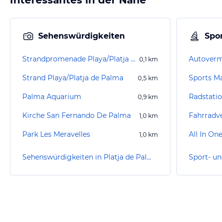
Interessantes in der Nähe
Sehenswürdigkeiten
Spor
Strandpromenade Playa/Platja de Palma
0,1
km
Strand Playa/Platja de Palma
Sports Ma
0,5
km
Palma Aquarium
0,9
km
Kirche San Fernando De Palma
Fahrradve
1,0
km
Park Les Meravelles
1,0
km
Sehenswürdigkeiten in Platja de Palma / Playa de Palma