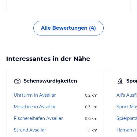
Alle Bewertungen (4)
Interessantes in der Nähe
Sehenswürdigkeiten
Spor
Uhrturm in Avsallar
Ali's Ausf
0,2
km
Moschee in Avsallar
0,3
km
Fischereihafen Avsallar
Spielplat
0,6
km
Strand Avsallar
Hamam i
1,1
km