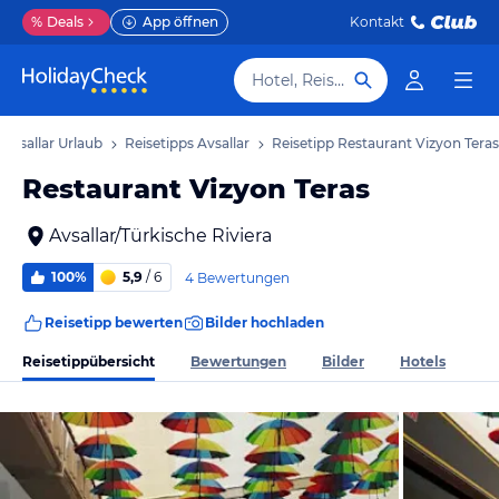
%
Deals
App öffnen
Kontakt
Hotel, Reiseziel
Avsallar Urlaub
Reisetipps Avsallar
Reisetipp Restaurant Vizyon Teras
Restaurant Vizyon Teras
Avsallar/Türkische Riviera
100%
5,9
/ 6
4 Bewertungen
Reisetipp bewerten
Bilder hochladen
Reisetippübersicht
Bewertungen
Bilder
Hotels