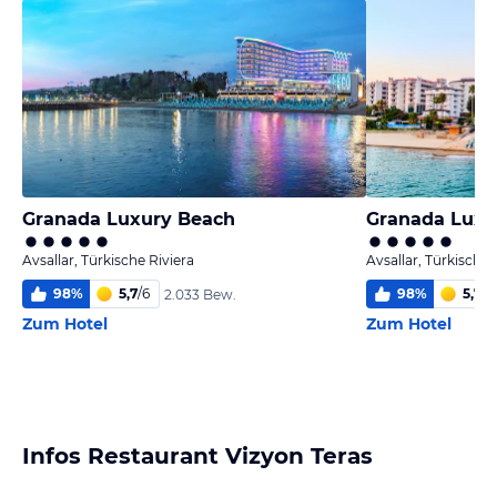
Granada Luxury Beach
Granada Luxur
Avsallar, Türkische Riviera
Avsallar, Türkische 
98
%
5,7
/
6
98
%
5,7
/
6
2.033 Bew.
Zum Hotel
Zum Hotel
Infos Restaurant Vizyon Teras