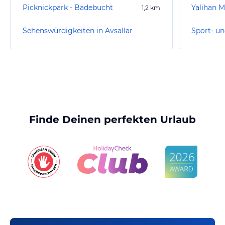
Picknickpark - Badebucht
Yalihan 
1,2
km
Sehenswürdigkeiten in Avsallar
Sport- un
Finde Deinen perfekten Urlaub