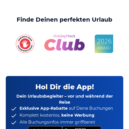
Finde Deinen perfekten Urlaub
Hol Dir die App!
Dein Urlaubsbegleiter – vor und während der
Reise
Exklusive App-Rabatte
auf Deine Buchungen
Komplett kostenlos,
keine Werbung
Alle Buchungsinfos immer griffbereit