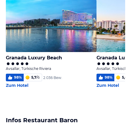
Granada Luxury Beach
Granada Luxur
Avsallar, Türkische Riviera
Avsallar, Türkische 
98
%
5,7
/
6
98
%
5,6
/
6
2.036 Bew.
Zum Hotel
Zum Hotel
Infos Restaurant Baron