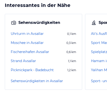
Interessantes in der Nähe
Sehenswürdigkeiten
Spor
Uhrturm in Avsallar
Ali's Ausf
0,1
km
Moschee in Avsallar
0,3
km
Fischereihafen Avsallar
Spielplat
0,6
km
Strand Avsallar
Hamam i
1,1
km
Picknickpark - Badebucht
Yalihan 
1,2
km
Sehenswürdigkeiten in Avsallar
Sport- un