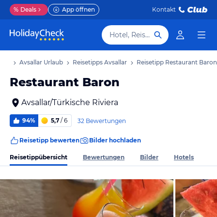
%
Deals
App öffnen
Kontakt
Hotel, Reiseziel
laub
Avsallar Urlaub
Reisetipps Avsallar
Reisetipp Restaurant Baron
Restaurant Baron
Avsallar/Türkische Riviera
94%
5,7
/ 6
32 Bewertungen
Reisetipp bewerten
Bilder hochladen
Reisetippübersicht
Bewertungen
Bilder
Hotels