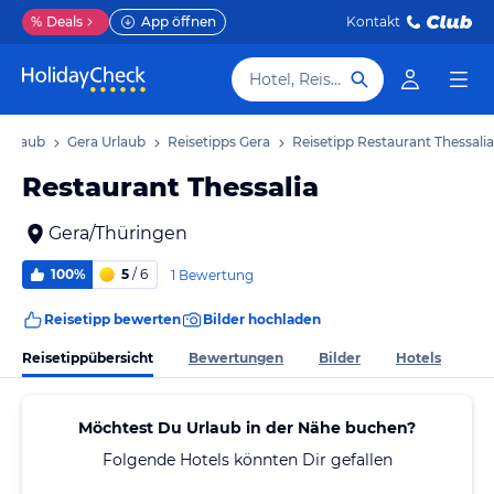
%
Deals
App öffnen
Kontakt
Hotel, Reiseziel
 Urlaub
Gera Urlaub
Reisetipps Gera
Reisetipp Restaurant Thessalia
Restaurant Thessalia
Gera/Thüringen
100%
5
/ 6
1 Bewertung
Reisetipp bewerten
Bilder hochladen
Reisetippübersicht
Bewertungen
Bilder
Hotels
Möchtest Du Urlaub in der Nähe buchen?
Folgende Hotels könnten Dir gefallen