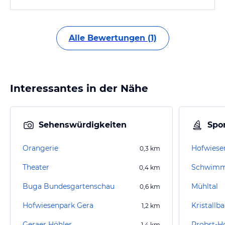
Alle Bewertungen (1)
Interessantes in der Nähe
Sehenswürdigkeiten
Spor
Orangerie
Hofwiese
0,3
km
Theater
Schwimmb
0,4
km
Buga Bundesgartenschau
Mühltal
0,6
km
Hofwiesenpark Gera
Kristallb
1,2
km
Geraer Höhler
Probst-
1,4
km