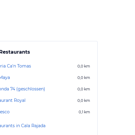
Restaurants
eria Ca'n Tomas
0,0
km
Maya
0,0
km
onda 74 (geschlossen)
0,0
km
aurant Royal
0,0
km
esco
0,1
km
aurants in Cala Rajada