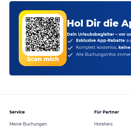
Hol Dir die A
Dein Urlaubsbegleiter – vor 
Exklusive App-Rabatte
au
Komplett kostenlos,
kein
Alle Buchungsinfos immer 
Scan mich
Service
Für Partner
Meine Buchungen
Hoteliers