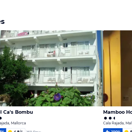
es
l Ca's Bombu
Mamboo Ho
ajada, Mallorca
Cala Rajada, Mal
3
%
4,8
/
6
100
%
5