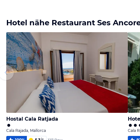
Hotel nähe Restaurant Ses Ancor
Hostal Cala Ratjada
Hote
Cala Rajada, Mallorca
Cala R
100
%
5,3
/
6
9