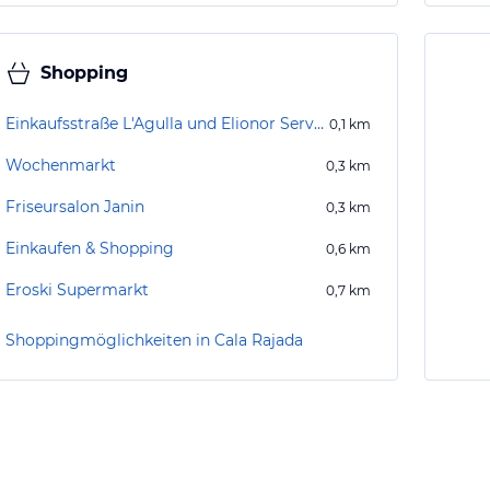
Shopping
Einkaufsstraße L'Agulla und Elionor Servera
0,1
km
Wochenmarkt
0,3
km
Friseursalon Janin
0,3
km
Einkaufen & Shopping
0,6
km
Eroski Supermarkt
0,7
km
Shoppingmöglichkeiten in Cala Rajada