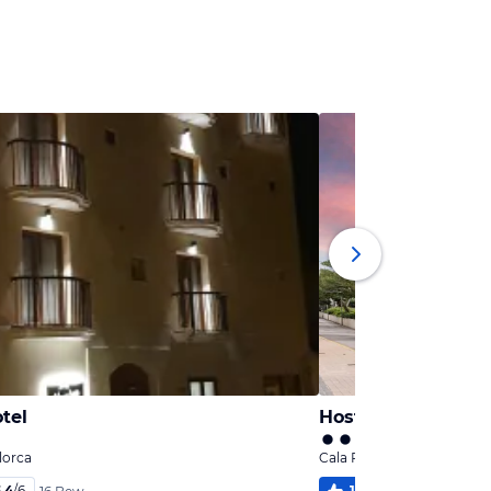
tel
Hostal Marina
lorca
Cala Rajada, Mallorca
,4
/
6
100
%
6,0
/
6