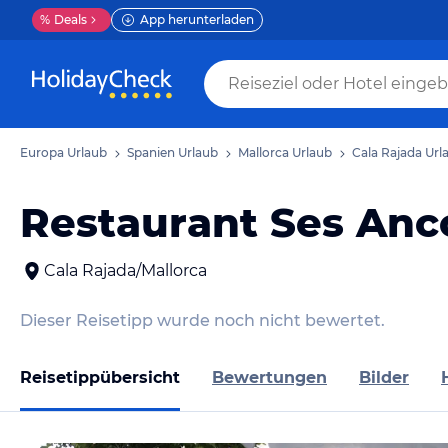
%
Deals
App herunterladen
Europa Urlaub
Spanien Urlaub
Mallorca Urlaub
Cala Rajada Url
Restaurant Ses Anc
Cala Rajada/Mallorca
Dieser Reisetipp wurde noch nicht bewertet.
Reisetippübersicht
Bewertungen
Bilder