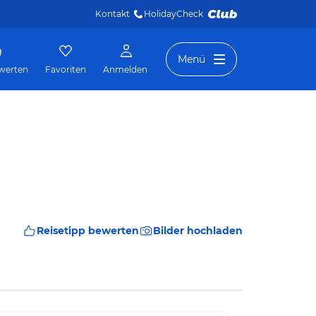
Kontakt
HolidayCheck 
Menü
werten
Favoriten
Anmelden
Reisetipp bewerten
Bilder hochladen