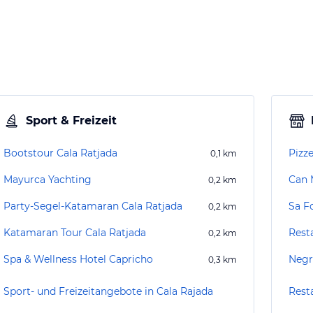
Sport & Freizeit
Bootstour Cala Ratjada
Pizz
0,1
km
Mayurca Yachting
Can 
0,2
km
Party-Segel-Katamaran Cala Ratjada
Sa F
0,2
km
Katamaran Tour Cala Ratjada
Rest
0,2
km
Spa & Wellness Hotel Capricho
Negr
0,3
km
Sport- und Freizeitangebote in Cala Rajada
Rest