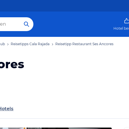
Hotel be
aub
Reisetipps Cala Rajada
Reisetipp Restaurant Ses Ancores
ores
Hotels