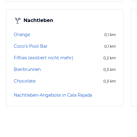
Nachtleben
Orange
0,1
km
Coco's Pool Bar
0,1
km
Fifties (existiert nicht mehr)
0,2
km
Bierbrunnen
0,3
km
Chocolate
0,3
km
Nachtleben-Angebote in Cala Rajada