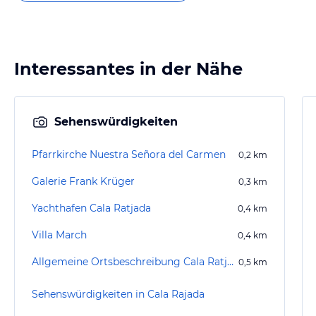
Interessantes in der Nähe
Sehenswürdigkeiten
Pfarrkirche Nuestra Señora del Carmen
0,2
km
Galerie Frank Krüger
0,3
km
Yachthafen Cala Ratjada
0,4
km
Villa March
0,4
km
Allgemeine Ortsbeschreibung Cala Ratjada
0,5
km
Sehenswürdigkeiten in Cala Rajada