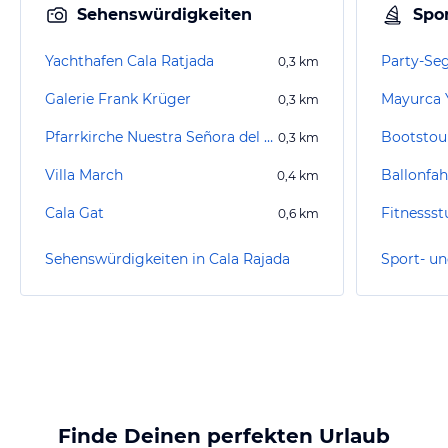
Sehenswürdigkeiten
Spor
Yachthafen Cala Ratjada
0,3
km
Galerie Frank Krüger
Mayurca 
0,3
km
Pfarrkirche Nuestra Señora del Carmen
Bootstour
0,3
km
Villa March
0,4
km
Cala Gat
Fitnesss
0,6
km
Sehenswürdigkeiten in Cala Rajada
Finde Deinen perfekten Urlaub