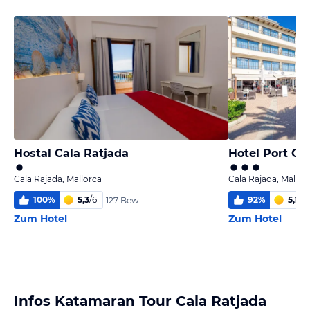
Hostal Cala Ratjada
Hotel Port Co
Cala Rajada, Mallorca
Cala Rajada, Mallor
100
%
5,3
/
6
92
%
5,1
/
6
127 Bew.
Zum Hotel
Zum Hotel
Infos Katamaran Tour Cala Ratjada