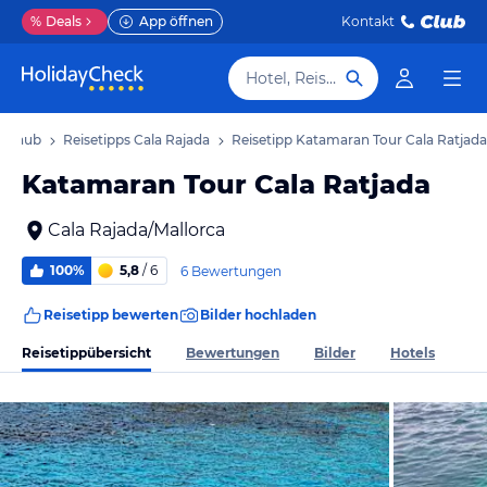
%
Deals
App öffnen
Kontakt
Hotel, Reiseziel
 Urlaub
Reisetipps Cala Rajada
Reisetipp Katamaran Tour Cala Ratjada
Katamaran Tour Cala Ratjada
Cala Rajada/Mallorca
100%
5,8
/ 6
6 Bewertungen
Reisetipp bewerten
Bilder hochladen
Reisetippübersicht
Bewertungen
Bilder
Hotels