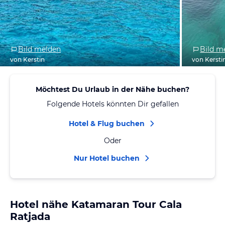
Bild melden
Bild m
von Kerstin
von Kersti
Möchtest Du Urlaub in der Nähe buchen?
Folgende Hotels könnten Dir gefallen
Hotel & Flug buchen
Oder
Nur Hotel buchen
Hotel nähe Katamaran Tour Cala
Ratjada