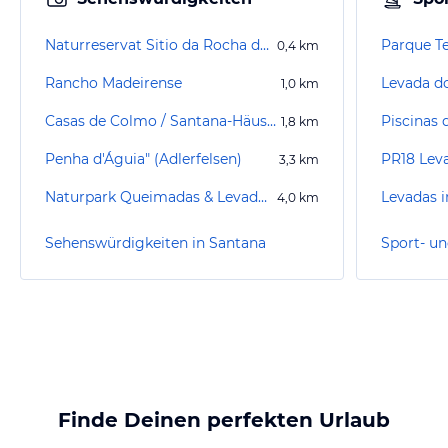
Naturreservat Sitio da Rocha do Navio
Parque T
0,4
km
Rancho Madeirense
Levada do
1,0
km
Casas de Colmo / Santana-Häuschen
Piscinas 
1,8
km
Penha d'Águia" (Adlerfelsen)
PR18 Lev
3,3
km
Naturpark Queimadas & Levada do Caldeirão Verde
Levadas i
4,0
km
Sehenswürdigkeiten in Santana
Finde Deinen perfekten Urlaub