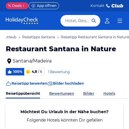
%
Deals
App öffnen
Kontakt
Hotel, Reiseziel
na Urlaub
Reisetipps Santana
Reisetipp Restaurant Santana in Nature
Restaurant Santana in Nature
Santana/Madeira
100%
4,8
/ 6
1 Bewertung
Reisetipp bewerten
Bilder hochladen
Reisetippübersicht
Bewertungen
Bilder
Hotels
Möchtest Du Urlaub in der Nähe buchen?
Folgende Hotels könnten Dir gefallen