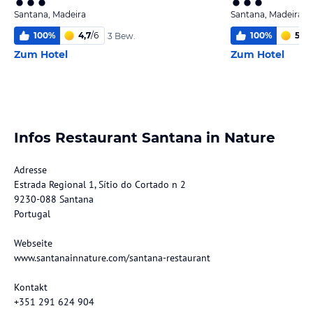
Santana, Madeira
Santana, Madeira
100
%
4,7
/
6
100
%
5,4
/
3 Bew.
Zum Hotel
Zum Hotel
Infos Restaurant Santana in Nature
Adresse
Estrada Regional 1, Sítio do Cortado n 2
9230-088 Santana
Portugal
Webseite
www.santanainnature.com/santana-restaurant
Kontakt
+351 291 624 904