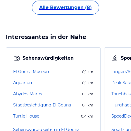
Alle Bewertungen (8)
Interessantes in der Nähe
Sehenswürdigkeiten
Spor
El Gouna Museum
Fingers'S
0,1
km
Aquarium
Peak Safa
0,1
km
Abydos Marina
Tauchbasi
0,1
km
Stadtbesichtigung El Gouna
Hurghad
0,1
km
Turtle House
SpeedDev
0,4
km
Sehenswürdigkeiten in El Gouna