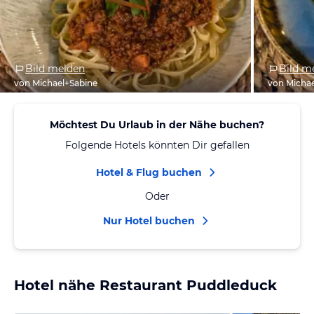
Bild melden
Bild m
von Michael+Sabine
von Micha
Möchtest Du Urlaub in der Nähe buchen?
Folgende Hotels könnten Dir gefallen
Hotel & Flug buchen
Oder
Nur Hotel buchen
Hotel nähe Restaurant Puddleduck