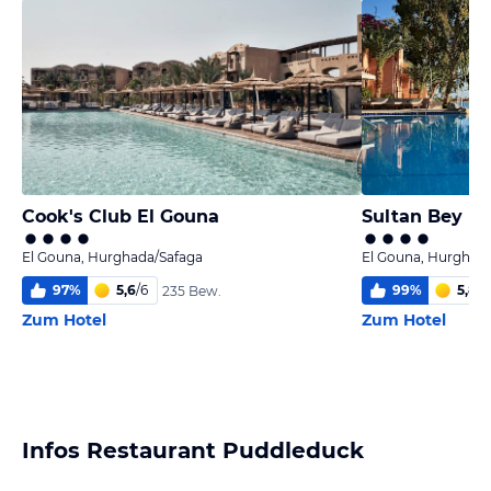
Cook's Club El Gouna
Sultan Bey Ho
El Gouna, Hurghada/Safaga
El Gouna, Hurghad
97
%
5,6
/
6
99
%
5,8
/
6
235 Bew.
Zum Hotel
Zum Hotel
Infos Restaurant Puddleduck