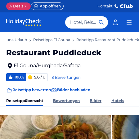
%
Deals
App öffnen
Kontakt
Hotel, Reiseziel
l Gouna Urlaub
Reisetipps El Gouna
Reisetipp Restaurant Puddleduck
Restaurant Puddleduck
El Gouna/Hurghada/Safaga
100%
5,6
/ 6
8 Bewertungen
Reisetipp bewerten
Bilder hochladen
Reisetippübersicht
Bewertungen
Bilder
Hotels