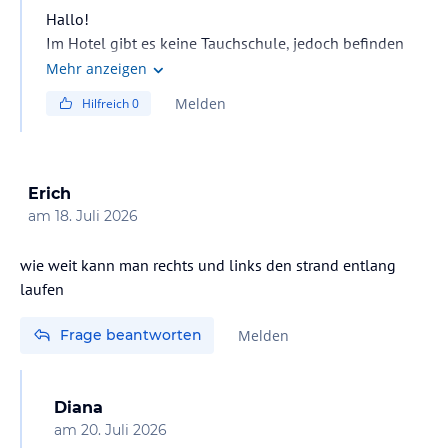
Hallo!
Im Hotel gibt es keine Tauchschule, jedoch befinden
sich mehrere Tauchzentren in der Nähe.
Mehr anzeigen
Melden
Hilfreich
0
Erich
am
18. Juli 2026
wie weit kann man rechts und links den strand entlang
laufen
Frage beantworten
Melden
Diana
am
20. Juli 2026