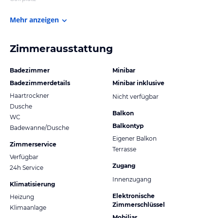
Mehr anzeigen
Zimmerausstattung
Badezimmer
Minibar
Badezimmerdetails
Minibar inklusive
Haartrockner
Nicht verfügbar
Dusche
Balkon
WC
Balkontyp
Badewanne/Dusche
Eigener Balkon
Zimmerservice
Terrasse
Verfügbar
Zugang
24h Service
Innenzugang
Klimatisierung
Elektronische
Heizung
Zimmerschlüssel
Klimaanlage
Mobiliar