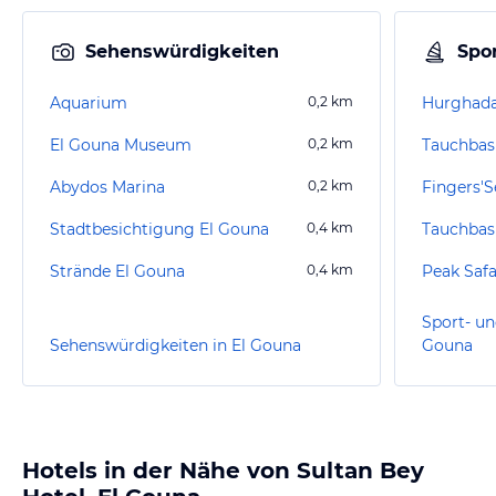
Sehenswürdigkeiten
Spor
Aquarium
0,2
km
Hurghad
El Gouna Museum
0,2
km
Tauchbasi
Abydos Marina
0,2
km
Fingers'S
Stadtbesichtigung El Gouna
0,4
km
Strände El Gouna
0,4
km
Peak Safa
Sport- un
Sehenswürdigkeiten in El Gouna
Gouna
Hotels in der Nähe von Sultan Bey