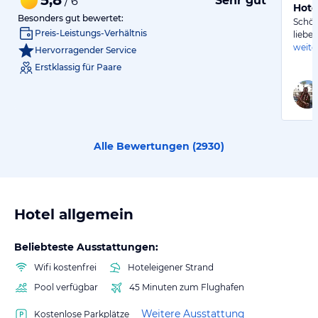
Sehr gut
/ 6
Hote
Besonders gut bewertet:
Schön
Preis-Leistungs-Verhältnis
liebe
weite
Hervorragender Service
Erstklassig für Paare
Alle Bewertungen (
2930
)
Hotel allgemein
Beliebteste Ausstattungen:
Wifi kostenfrei
Hoteleigener Strand
Pool verfügbar
45 Minuten zum Flughafen
Weitere Ausstattung
Kostenlose Parkplätze