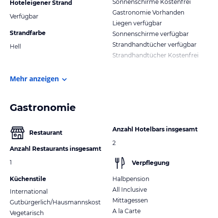
Sonnenschirme Kostenfrei
Hoteleigener Strand
Gastronomie Vorhanden
Verfügbar
Liegen verfügbar
Strandfarbe
Sonnenschirme verfügbar
Strandhandtücher verfügbar
Hell
Strandhandtücher Kostenfrei
Mehr anzeigen
Gastronomie
Anzahl Hotelbars insgesamt
Restaurant
2
Anzahl Restaurants insgesamt
1
Verpflegung
Küchenstile
Halbpension
All Inclusive
International
Mittagessen
Gutbürgerlich/Hausmannskost
A la Carte
Vegetarisch