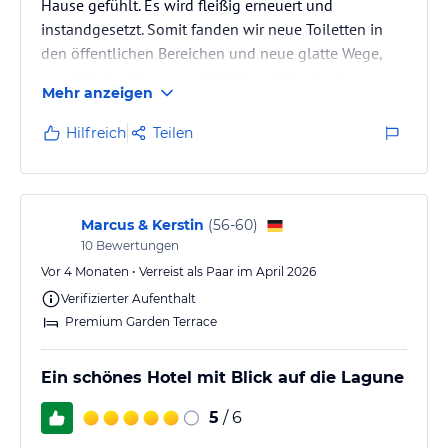
Hause gefühlt. Es wird fleißig erneuert und
instandgesetzt. Somit fanden wir neue Toiletten in
den öffentlichen Bereichen und neue glatte Wege,
neue Tische, Liegen und Stühle auf der Poolterrasse.
Mehr anzeigen
Sonst alles wie gewohnt.
Hilfreich
Teilen
Marcus & Kerstin
(
56-60
)
10
Bewertungen
Vor 4 Monaten • Verreist als Paar im April 2026
Verifizierter Aufenthalt
Premium Garden Terrace
Ein schönes Hotel mit Blick auf die Lagune
5
/ 6