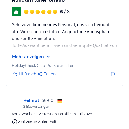
Rundum toller Urlaub
6
/ 6
Sehr zuvorkommendes Personal, das sich bemüht
alle Wünsche zu erfüllen. Angenehme Atmosphäre
und sanfte Animation.
Tolle Auswahl beim Essen und sehr gute Qualität von
Fleisch, Gemüse und Beilagen. Ebenso die
Mehr anzeigen
Nachspeisen. Obst und Gebäck jeden Tag frisch.
Das Meer klar und sauber, der Pool ebenso.
HolidayCheck Club-Punkte erhalten
Immer freie Liegen zu finden, egal um welche Zeit.
Hilfreich
Teilen
Jeden Abend eine andere Show und ein anderes
Thema beim Essen. Die Kellner entsprechend
gekleidet.
Ein Geschäft das alles bietet und noch mehr.
Helmut
(
56-60
)
2
Bewertungen
Wunderbare Essenzen,…
Vor 2 Wochen • Verreist als Familie im Juli 2026
Verifizierter Aufenthalt