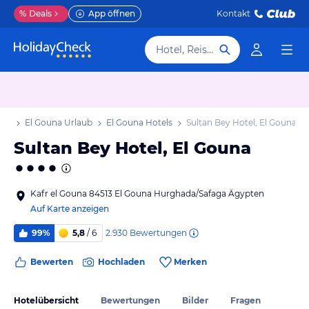
%
Deals
App öffnen
Kontakt
Hotel, Reiseziel
aub
El Gouna Urlaub
El Gouna Hotels
Sultan Bey Hotel, El Gouna
Sultan Bey Hotel, El Gouna
Kafr el Gouna 84513 El Gouna Hurghada/Safaga Ägypten
Auf Karte anzeigen
2.930
Bewertungen
99%
5,8
/ 6
Bewerten
Hochladen
Merken
Hotelübersicht
Bewertungen
Bilder
Fragen