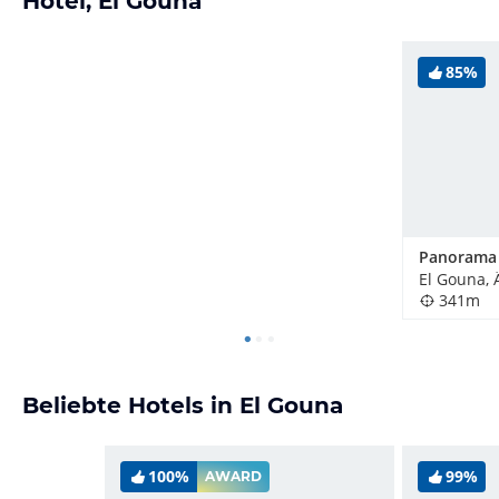
Hotel, El Gouna
85%
El Gouna, 
341m
Beliebte Hotels in El Gouna
100%
99%
AWARD