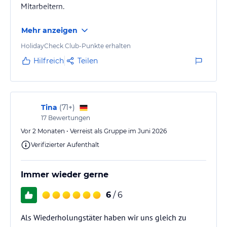
Mitarbeitern.
ohne Gewähr und ohne Prüfung durch HolidayCheck. Bitte
lies vor der Buchung die verbindlichen
Angebotsdetails
des
jeweiligen Veranstalters.
Mehr anzeigen
HolidayCheck Club-Punkte erhalten
Hilfreich
Teilen
Tina
(
71+
)
17
Bewertungen
Vor 2 Monaten • Verreist als Gruppe im Juni 2026
Verifizierter Aufenthalt
Immer wieder gerne
6
/ 6
Als Wiederholungstäter haben wir uns gleich zu