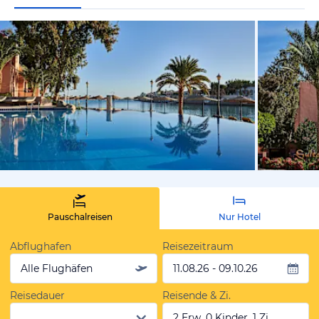
vom Hotelie
Pauschalreisen
Nur Hotel
Abflughafen
Reisezeitraum
Alle Flughäfen
11.08.26 - 09.10.26
Reisedauer
Reisende & Zi.
2 Erw, 0 Kinder, 1 Zi.