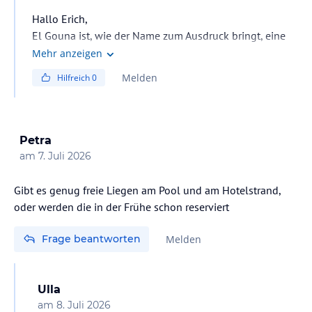
Hallo Erich,
El Gouna ist, wie der Name zum Ausdruck bringt, eine
Lagunenstadt. Das Hotel Sultan Bey hat
Mehr anzeigen
Lagunenzugänge, aber keinen herkömmlichen Strand
Melden
Hilfreich
0
(siehe Hotelbeschreibung oder Google maps).
Strände gibt es auf der Insel Zeytouna, die mit dem
Hotelboot halbstündlich angefahren wird.
VG, Diana
Petra
am
7. Juli 2026
Gibt es genug freie Liegen am Pool und am Hotelstrand,
oder werden die in der Frühe schon reserviert
Frage beantworten
Melden
Ulla
am
8. Juli 2026