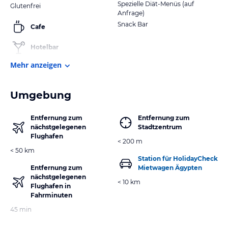
Spezielle Diät-Menüs (auf
Glutenfrei
Anfrage)
Snack Bar
Cafe
Hotelbar
Mehr anzeigen
Umgebung
Entfernung zum
Entfernung zum
nächstgelegenen
Stadtzentrum
Flughafen
< 200 m
< 50 km
Station für HolidayCheck
Entfernung zum
Mietwagen Ägypten
nächstgelegenen
< 10 km
Flughafen in
Fahrminuten
45 min