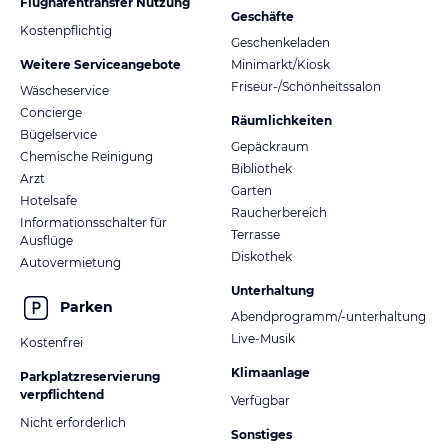
Flughafentransfer Nutzung
Geschäfte
Kostenpflichtig
Geschenkeladen
Weitere Serviceangebote
Minimarkt/Kiosk
Friseur-/Schönheitssalon
Wäscheservice
Concierge
Räumlichkeiten
Bügelservice
Gepäckraum
Chemische Reinigung
Bibliothek
Arzt
Garten
Hotelsafe
Raucherbereich
Informationsschalter für
Terrasse
Ausflüge
Diskothek
Autovermietung
Unterhaltung
Parken
Abendprogramm/-unterhaltung
Live-Musik
Kostenfrei
Klimaanlage
Parkplatzreservierung
verpflichtend
Verfügbar
Nicht erforderlich
Sonstiges