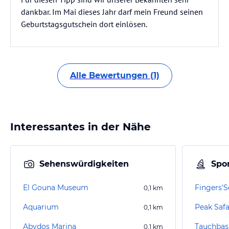
dankbar. Im Mai dieses Jahr darf mein Freund seinen
Geburtstagsgutschein dort einlösen.
Alle Bewertungen (1)
Interessantes in der Nähe
Sehenswürdigkeiten
Spor
El Gouna Museum
Fingers'S
0,1
km
Aquarium
Peak Safa
0,1
km
Abydos Marina
Tauchbasi
0,1
km