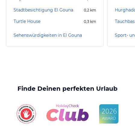
Stadtbesichtigung El Gouna
Hurghad
0,2
km
Turtle House
0,3
km
Sehenswürdigkeiten in El Gouna
Finde Deinen perfekten Urlaub