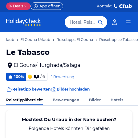
%
Deals
App öffnen
Kontakt
Hotel, Reiseziel
 Urlaub
El Gouna Urlaub
Reisetipps El Gouna
Reisetipp Le Tabasco
Le Tabasco
El Gouna/Hurghada/Safaga
100%
5,8
/ 6
1 Bewertung
Reisetipp bewerten
Bilder hochladen
Reisetippübersicht
Bewertungen
Bilder
Hotels
Möchtest Du Urlaub in der Nähe buchen?
Folgende Hotels könnten Dir gefallen