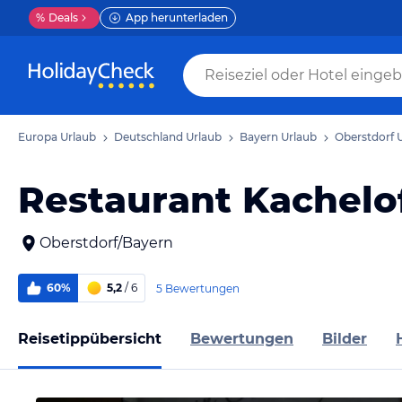
%
Deals
App herunterladen
Europa Urlaub
Deutschland Urlaub
Bayern Urlaub
Oberstdorf 
Restaurant Kachelo
Oberstdorf/Bayern
60%
5,2
/ 6
5 Bewertungen
Reisetippübersicht
Bewertungen
Bilder