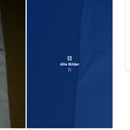
Alle Bilder
(
1
)