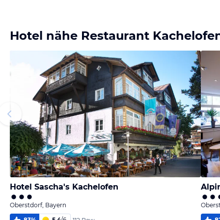
Bild melden
von Kerstin & Marco
Hotel nähe Restaurant Kachelofe
Hotel Sascha's Kachelofen
Alpi
Oberstdorf, Bayern
Oberst
83
%
5,4
/
6
8