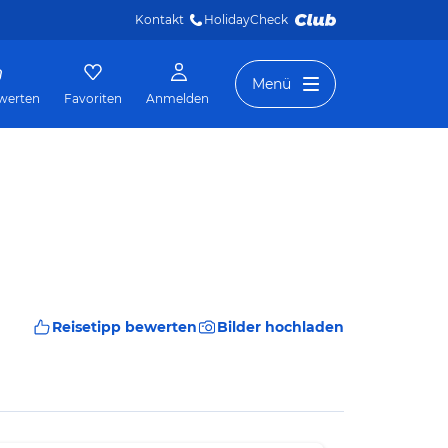
Kontakt
HolidayCheck 
Menü
werten
Favoriten
Anmelden
Reisetipp bewerten
Bilder hochladen