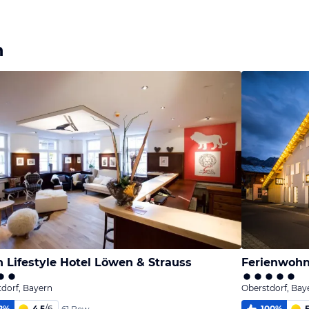
n
n Lifestyle Hotel Löwen & Strauss
Ferienwohn
dorf, Bayern
Oberstdorf, Bay
2
%
4,5
/
6
100
%
5