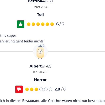
Bettina
46-50
März 2014
Toll
6
/ 6
tnis super.
rvierung geht leider nichts
Albert
61-65
Januar 2011
Horror
2,8
/ 6
h in diesem Restaurant, alle Gerichte waren nicht nur bescheid