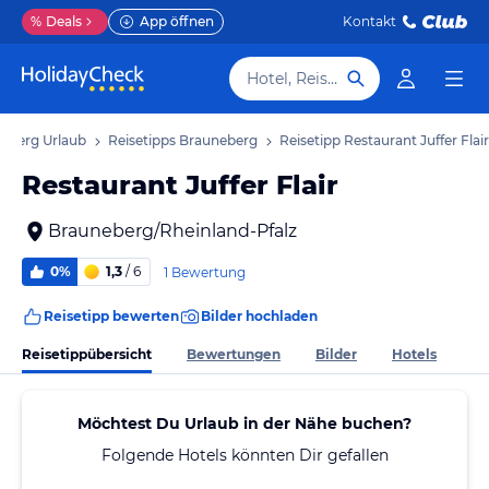
%
Deals
App öffnen
Kontakt
Hotel, Reiseziel
eberg Urlaub
Reisetipps Brauneberg
Reisetipp Restaurant Juffer Flair
Restaurant Juffer Flair
Brauneberg/Rheinland-Pfalz
0%
1,3
/ 6
1 Bewertung
Reisetipp bewerten
Bilder hochladen
Reisetippübersicht
Bewertungen
Bilder
Hotels
Möchtest Du Urlaub in der Nähe buchen?
Folgende Hotels könnten Dir gefallen