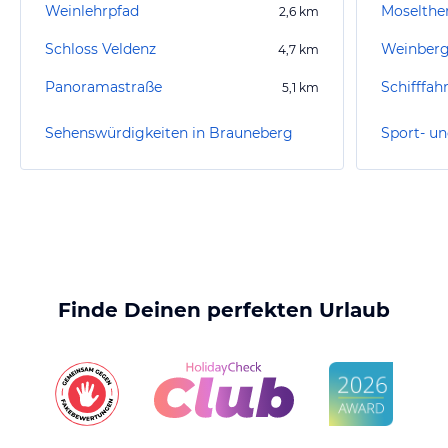
Weinlehrpfad
Moselth
2,6
km
Schloss Veldenz
4,7
km
Panoramastraße
Schifffah
5,1
km
Sehenswürdigkeiten in Brauneberg
Finde Deinen perfekten Urlaub