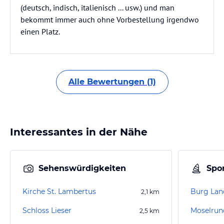
(deutsch, indisch, italienisch ... usw.) und man
bekommt immer auch ohne Vorbestellung irgendwo
einen Platz.
Alle Bewertungen (1)
Interessantes in der Nähe
Sehenswürdigkeiten
Spor
Kirche St. Lambertus
Burg Lan
2,1
km
Schloss Lieser
Moselrun
2,5
km