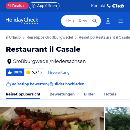
%
Deals
App öffnen
Kontakt
Hotel, Reiseziel
edel Urlaub
Reisetipps Großburgwedel
Reisetipp Restaurant il Casale
Restaurant il Casale
Großburgwedel/Niedersachsen
100%
5,3
/ 6
1 Bewertung
Reisetipp bewerten
Bilder hochladen
Reisetippübersicht
Bewertungen
Bilder
Hotels