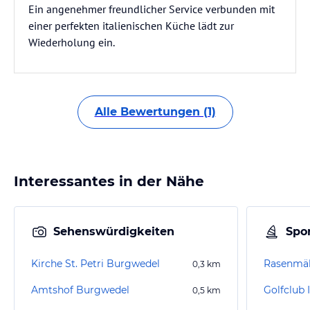
Ein angenehmer freundlicher Service verbunden mit
einer perfekten italienischen Küche lädt zur
Wiederholung ein.
Alle Bewertungen (1)
Interessantes in der Nähe
Sehenswürdigkeiten
Spor
Kirche St. Petri Burgwedel
0,3
km
Amtshof Burgwedel
Golfclub 
0,5
km