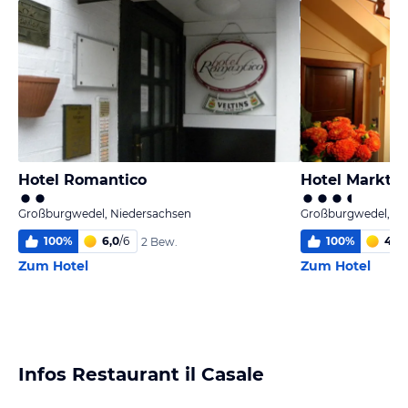
Hotel Romantico
Hotel Marktki
Großburgwedel, Niedersachsen
Großburgwedel, Ni
100
%
6,0
/
6
100
%
4,9
/
2 Bew.
Zum Hotel
Zum Hotel
Infos Restaurant il Casale