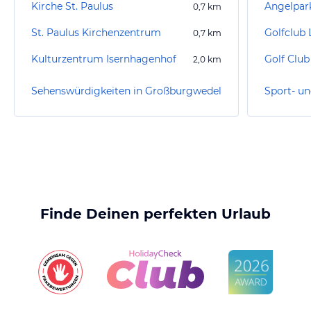
Kirche St. Paulus
Angelpar
0,7
km
St. Paulus Kirchenzentrum
Golfclub 
0,7
km
Kulturzentrum Isernhagenhof
Golf Club
2,0
km
Sehenswürdigkeiten in Großburgwedel
Finde Deinen perfekten Urlaub