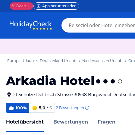
%
Deals
App herunterladen
Europa Urlaub
Deutschland Urlaub
Niedersachsen Urlaub
Gro
Arkadia Hotel
21 Schulze-Delitzsch-Strasse 30938 Burgwedel Deutschla
100%
5,0
/ 6
2
Bewertungen
Hotelübersicht
Bewertungen
Fragen