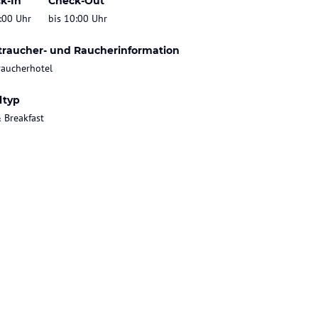
k-In
Check-Out
:00 Uhr
bis 10:00 Uhr
traucher- und Raucherinformation
raucherhotel
ltyp
 Breakfast