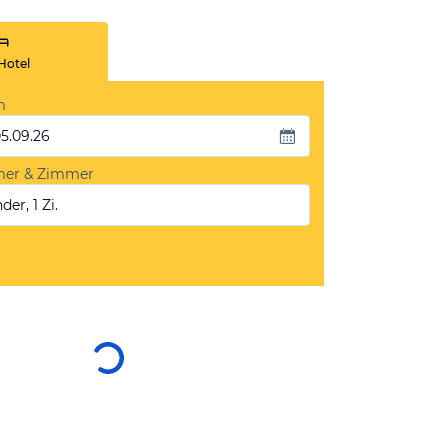
Hotel
m
05.09.26
mer & Zimmer
der, 1 Zi.