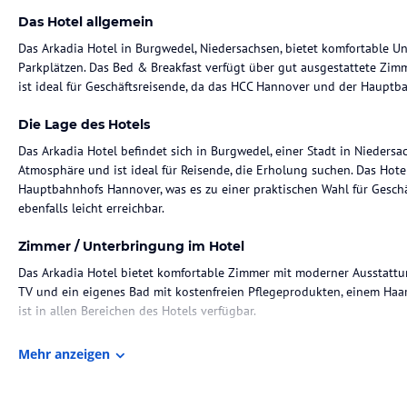
Das Hotel allgemein
Das Arkadia Hotel in Burgwedel, Niedersachsen, bietet komfortable 
Parkplätzen. Das Bed & Breakfast verfügt über gut ausgestattete Zim
ist ideal für Geschäftsreisende, da das HCC Hannover und der Hauptb
Die Lage des Hotels
Das Arkadia Hotel befindet sich in Burgwedel, einer Stadt in Nieders
Atmosphäre und ist ideal für Reisende, die Erholung suchen. Das Hot
Hauptbahnhofs Hannover, was es zu einer praktischen Wahl für Geschä
ebenfalls leicht erreichbar.
Zimmer / Unterbringung im Hotel
Das Arkadia Hotel bietet komfortable Zimmer mit moderner Ausstattun
TV und ein eigenes Bad mit kostenfreien Pflegeprodukten, einem Haa
ist in allen Bereichen des Hotels verfügbar.
Gastronomie im Hotel
Mehr anzeigen
Das Arkadia Hotel bietet ein Frühstück für seine Gäste. Weitere gast
näheren Umgebung des Hotels.