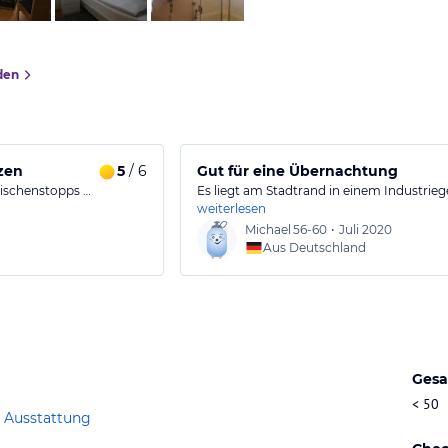
den
zen
5
/ 6
Gut für eine Übernachtung
Zwischenstopps …
Es liegt am Stadtrand in einem Industrieg
weiterlesen
Michael
56-60
•
Juli 2020
Aus Deutschland
Gesa
< 50
 Ausstattung