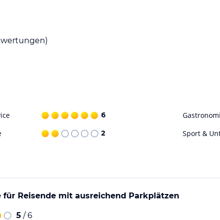
htungen. Die Umgebung bietet jedoch
wertungen)
ohne Gewähr. Bitte lies vor der Buchung die
ice
6
Gastronom
e
2
Sport & Un
 für Reisende mit ausreichend Parkplätzen
5
/ 6