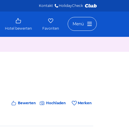
Kontakt
HolidayCheck 
Menü
Hotel bewerten
Favoriten
Bewerten
Hochladen
Merken