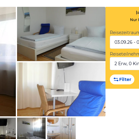
Nur 
Reisezeitrau
03.09.26 - 
Reiseteilneh
2 Erw, 0 Kin
von Booking.com
Filter
von Booking.com