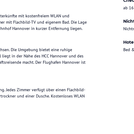
Chec
ab 16
Unterkünfte mit kostenfreiem WLAN und
Nich
mer mit Flachbild-TV und eigenem Bad. Die Lage
ahnhof Hannover in kurzer Entfernung liegen.
Nicht
Hote
achsen. Die Umgebung bietet eine ruhige
Bed &
el liegt in der Nähe des HCC Hannover und des
ftsreisende macht. Der Flughafen Hannover ist
g. Jedes Zimmer verfügt über einen Flachbild-
rtrockner und einer Dusche. Kostenloses WLAN
ronomische Einrichtungen befinden sich in der