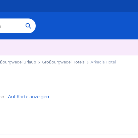
ßburgwedel Urlaub
Großburgwedel Hotels
Arkadia Hotel
nd
Auf Karte anzeigen