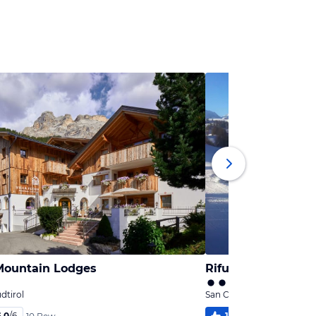
 Mountain Lodges
Rifugio Las vegas
dtirol
San Cassiano, Südtirol
6,0
/
6
100
%
5,9
/
6