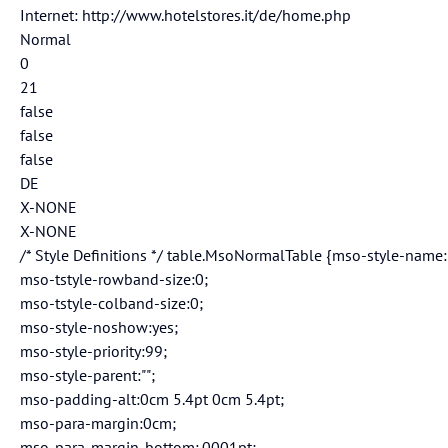
Internet: http://www.hotelstores.it/de/home.php
Normal
0
21
false
false
false
DE
X-NONE
X-NONE
/* Style Definitions */ table.MsoNormalTable {mso-style-name:
mso-tstyle-rowband-size:0;
mso-tstyle-colband-size:0;
mso-style-noshow:yes;
mso-style-priority:99;
mso-style-parent:"";
mso-padding-alt:0cm 5.4pt 0cm 5.4pt;
mso-para-margin:0cm;
mso-para-margin-bottom:.0001pt;