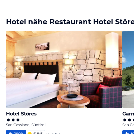
Bild melden
von Dirk
Hotel nähe Restaurant Hotel Stör
Hotel Störes
Garn
San Cassiano, Südtirol
San Ca
100
%
6,0
/
6
1