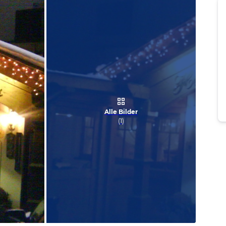
Alle Bilder
(
1
)