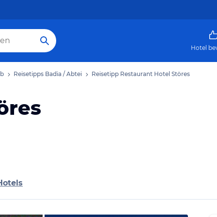
Hotel be
ub
Reisetipps Badia / Abtei
Reisetipp Restaurant Hotel Störes
öres
Hotels