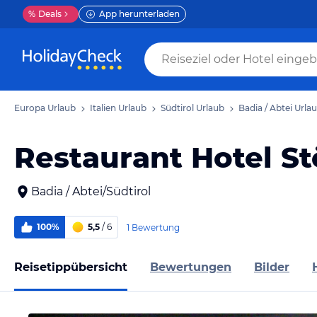
%
Deals
App herunterladen
Europa Urlaub
Italien Urlaub
Südtirol Urlaub
Badia / Abtei Urla
Restaurant Hotel St
Badia / Abtei/Südtirol
100%
5,5
/ 6
1 Bewertung
Reisetippübersicht
Bewertungen
Bilder