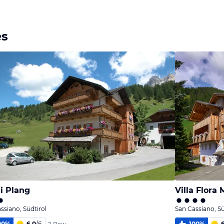
es
i Plang
Villa Flora
ssiano, Südtirol
San Cassiano, Sü
00
%
6,0
/
6
100
%