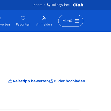
Kontakt
HolidayCheck 
Menü
werten
Favoriten
Anmelden
Reisetipp bewerten
Bilder hochladen