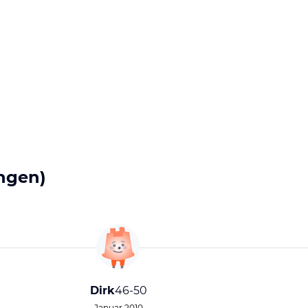
ngen)
Dirk
46-50
Januar 2010