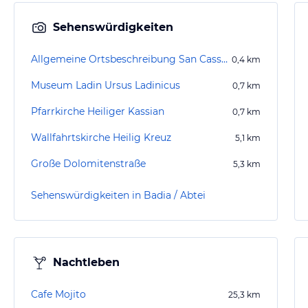
Sehenswürdigkeiten
Allgemeine Ortsbeschreibung San Cassiano
0,4
km
Museum Ladin Ursus Ladinicus
0,7
km
Pfarrkirche Heiliger Kassian
0,7
km
Wallfahrtskirche Heilig Kreuz
5,1
km
Große Dolomitenstraße
5,3
km
Sehenswürdigkeiten in Badia / Abtei
Nachtleben
Cafe Mojito
25,3
km