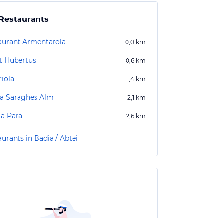
Restaurants
aurant Armentarola
0,0
km
t Hubertus
0,6
km
riola
1,4
km
a Saraghes Alm
2,1
km
la Para
2,6
km
urants in Badia / Abtei