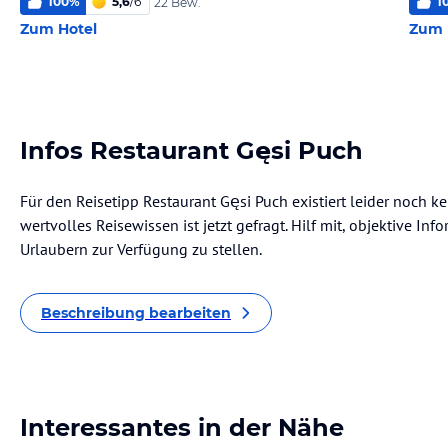
100
%
5,6
/
6
1
22 Bew.
Zum Hotel
Zum 
Infos Restaurant Gęsi Puch
Für den Reisetipp Restaurant Gęsi Puch existiert leider noch 
wertvolles Reisewissen ist jetzt gefragt. Hilf mit, objektive I
Urlaubern zur Verfügung zu stellen.
Beschreibung bearbeiten
Interessantes in der Nähe