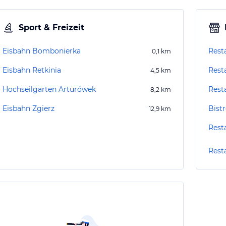
Sport & Freizeit
Eisbahn Bombonierka
Rest
0,1
km
Eisbahn Retkinia
Rest
4,5
km
Hochseilgarten Arturówek
Rest
8,2
km
Eisbahn Zgierz
Bist
12,9
km
Rest
Rest