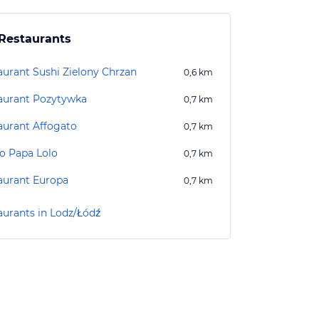
Restaurants
aurant Sushi Zielony Chrzan
0,6
km
aurant Pozytywka
0,7
km
aurant Affogato
0,7
km
ro Papa Lolo
0,7
km
aurant Europa
0,7
km
aurants in Lodz/Łódź