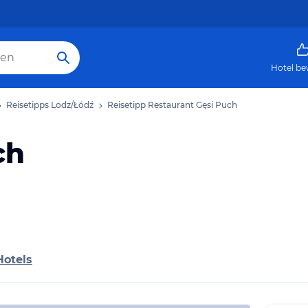
Hotel be
Reisetipps Lodz/Łódź
Reisetipp Restaurant Gęsi Puch
ch
Hotels