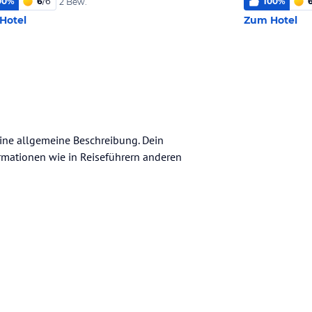
00
%
6
/
6
100
%
2 Bew.
Hotel
Zum Hotel
keine allgemeine Beschreibung. Dein
nformationen wie in Reiseführern anderen