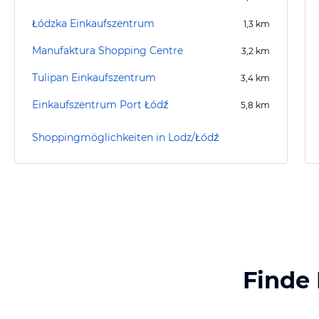
Łódzka Einkaufszentrum
1,3
km
Manufaktura Shopping Centre
3,2
km
Tulipan Einkaufszentrum
3,4
km
Einkaufszentrum Port Łódź
5,8
km
Shoppingmöglichkeiten in Lodz/Łódź
Finde