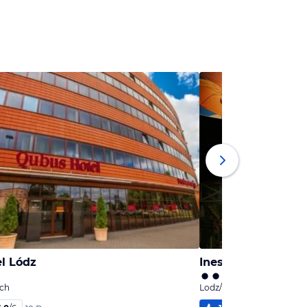
l Lódz
Iness Hotel
sch
Lodz/Łódź, Lodsch