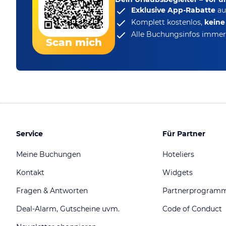
Exklusive App-Rabatte
au
Komplett kostenlos,
kein
Alle Buchungsinfos immer 
Scan mich
Service
Für Partner
Meine Buchungen
Hoteliers
Kontakt
Widgets
Fragen & Antworten
Partnerprogram
Deal-Alarm, Gutscheine uvm.
Code of Conduct