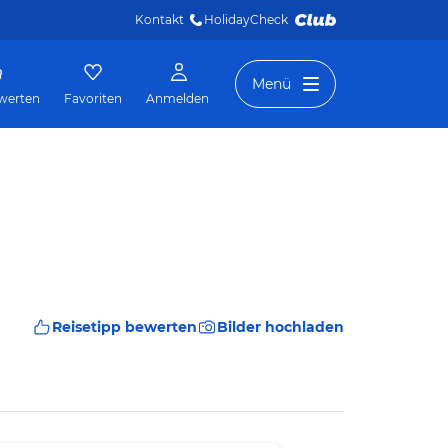
Kontakt
HolidayCheck 
Menü
werten
Favoriten
Anmelden
Reisetipp bewerten
Bilder hochladen