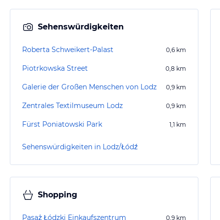
Sehenswürdigkeiten
Roberta Schweikert-Palast
0,6
km
Piotrkowska Street
0,8
km
Galerie der Großen Menschen von Lodz
0,9
km
Zentrales Textilmuseum Lodz
0,9
km
Fürst Poniatowski Park
1,1
km
Sehenswürdigkeiten in Lodz/Łódź
Shopping
Pasaż Łódzki Einkaufszentrum
0,9
km