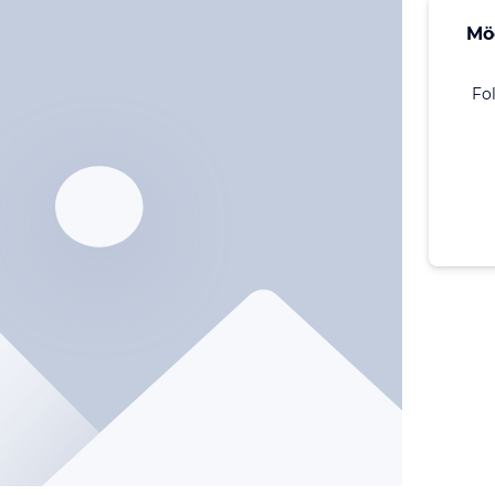
Mö
Fo