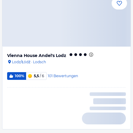
Vienna House Andel's Lodz
Lodz/Łódź
·
Lodsch
101
Bewertungen
100%
5,5
/ 6