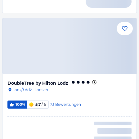
DoubleTree by Hilton Lodz
Lodz/Łódź
·
Lodsch
73
Bewertungen
100%
5,7
/ 6