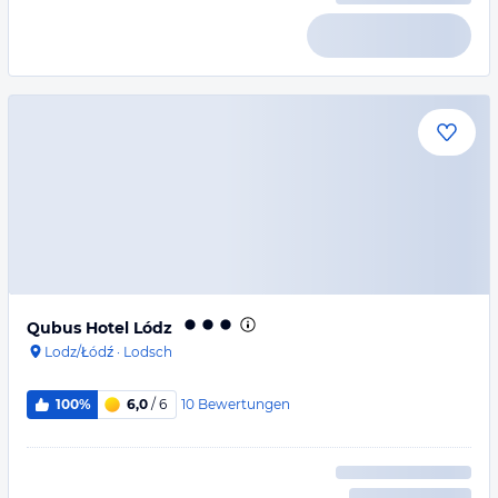
Qubus Hotel Lódz
Lodz/Łódź
·
Lodsch
10
Bewertungen
100%
6,0
/ 6