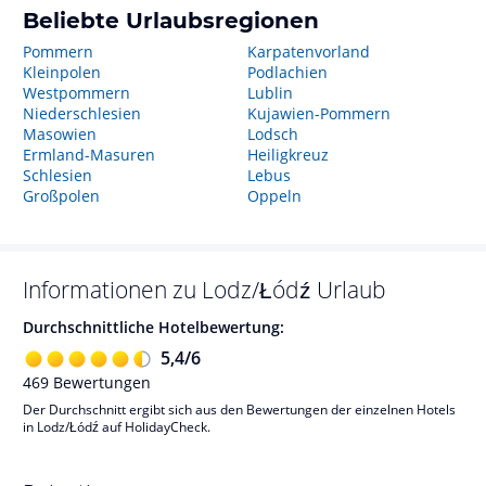
Beliebte Urlaubsregionen
Pommern
Karpatenvorland
Kleinpolen
Podlachien
Westpommern
Lublin
Niederschlesien
Kujawien-Pommern
Masowien
Lodsch
Ermland-Masuren
Heiligkreuz
Schlesien
Lebus
Großpolen
Oppeln
Informationen zu
Lodz/Łódź
Urlaub
Durchschnittliche Hotelbewertung:
5,4
/
6
469
Bewertungen
Der Durchschnitt ergibt sich aus den Bewertungen der einzelnen Hotels
in Lodz/Łódź auf HolidayCheck.