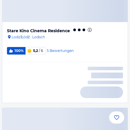
Stare Kino Cinema Residence
Lodz/Łódź
·
Lodsch
5
Bewertungen
100%
5,2
/ 6