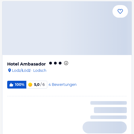
Hotel Ambasador
Lodz/Łódź
·
Lodsch
4
Bewertungen
100%
5,0
/ 6