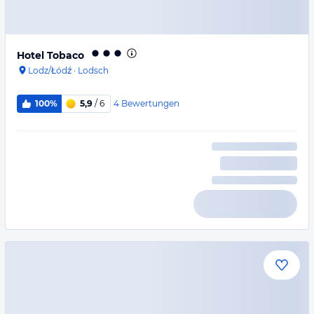
Hotel Tobaco
Lodz/Łódź
·
Lodsch
4
Bewertungen
100%
5,9
/ 6