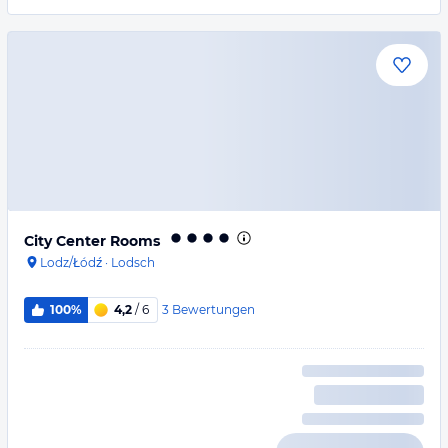
City Center Rooms
Lodz/Łódź
·
Lodsch
3
Bewertungen
100%
4,2
/ 6