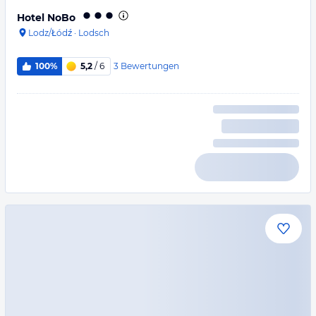
Hotel NoBo
Lodz/Łódź
·
Lodsch
3
Bewertungen
100%
5,2
/ 6