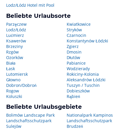
Lodz/Łódź Hotel mit Pool
Beliebte Urlaubsorte
Parzęczew
Kwiatkowice
Lodz/Łódź
Stryków
Lućmierz
Czarnocin
Ksawerów
Konstantynów Łódzki
Brzeziny
Zgierz
Rzgów
Dmosin
Ozorków
Dłutów
Biała
Pabianice
Łask
Wodzierady
Lutomiersk
Rokiciny-Kolonia
Głowno
Aleksandrów Łódzki
Dobron/Dobroń
Tuszyn / Tuschin
Rogow
Dobieszków
Koluszki
Rąbień
Beliebte Urlaubsgebiete
Bolimów Landscape Park
Nationalpark Kampinos
Landschaftsschutzpark
Landschaftsschutzpark
Sulejów
Brudzeń