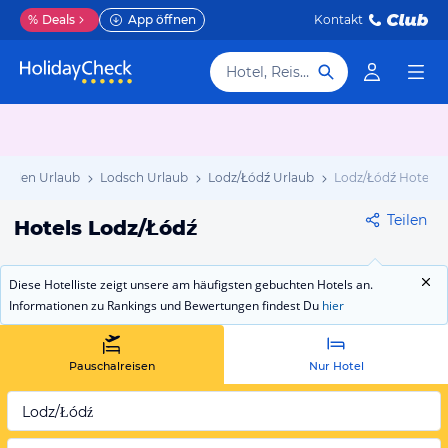
%
Deals
App öffnen
Kontakt
Hotel, Reiseziel
Polen Urlaub
Lodsch Urlaub
Lodz/Łódź Urlaub
Lodz/Łódź Hotels
Teilen
Hotels Lodz/Łódź
Diese Hotelliste zeigt unsere am häufigsten gebuchten Hotels an.
Informationen zu Rankings und Bewertungen findest Du
hier
Pauschalreisen
Nur Hotel
Lodz/Łódź